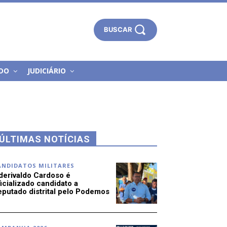
BUSCAR
DO
JUDICIÁRIO
ÚLTIMAS NOTÍCIAS
ANDIDATOS MILITARES
derivaldo Cardoso é
icializado candidato a
eputado distrital pelo Podemos