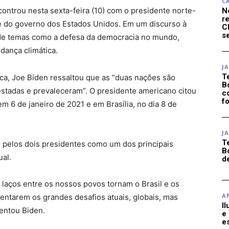
C
ncontrou nesta sexta-feira (10) com o presidente norte-
N
r
e do governo dos Estados Unidos. Em um discurso à
C
se
 de temas como a defesa da democracia no mundo,
dança climática.
J
T
ca, Joe Biden ressaltou que as “duas nações são
B
stadas e prevaleceram”. O presidente americano citou
c
f
 6 de janeiro de 2021 e em Brasília, no dia 8 de
J
T
pelos dois presidentes como um dos principais
B
ual.
d
 laços entre os nossos povos tornam o Brasil e os
A
rentarem os grandes desafios atuais, globais, mas
I
mentou Biden.
e
e