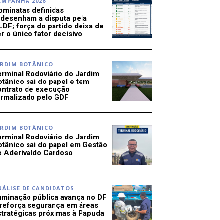
AMPANHA 2026
ominatas definidas
edesenham a disputa pela
LDF; força do partido deixa de
r o único fator decisivo
ARDIM BOTÂNICO
erminal Rodoviário do Jardim
otânico sai do papel e tem
ontrato de execução
ormalizado pelo GDF
ARDIM BOTÂNICO
erminal Rodoviário do Jardim
otânico sai do papel em Gestão
e Aderivaldo Cardoso
NÁLISE DE CANDIDATOS
luminação pública avança no DF
 reforça segurança em áreas
stratégicas próximas à Papuda