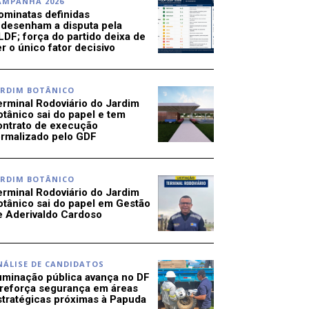
AMPANHA 2026
ominatas definidas
edesenham a disputa pela
LDF; força do partido deixa de
r o único fator decisivo
ARDIM BOTÂNICO
erminal Rodoviário do Jardim
otânico sai do papel e tem
ontrato de execução
ormalizado pelo GDF
ARDIM BOTÂNICO
erminal Rodoviário do Jardim
otânico sai do papel em Gestão
e Aderivaldo Cardoso
NÁLISE DE CANDIDATOS
luminação pública avança no DF
 reforça segurança em áreas
stratégicas próximas à Papuda