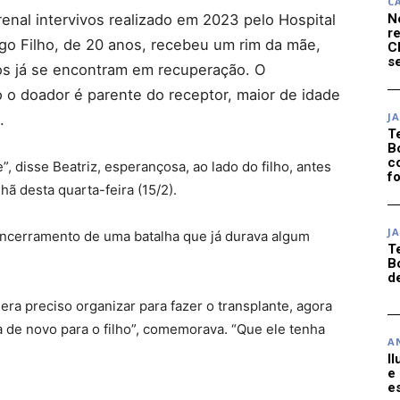
C
renal intervivos realizado em 2023 pelo Hospital
N
r
igo Filho, de 20 anos, recebeu um rim da mãe,
C
se
os já se encontram em recuperação. O
 o doador é parente do receptor, maior de idade
J
.
T
B
c
, disse Beatriz, esperançosa, ao lado do filho, antes
f
hã desta quarta-feira (15/2).
J
ncerramento de uma batalha que já durava algum
T
B
d
ra preciso organizar para fazer o transplante, agora
a de novo para o filho”, comemorava. “Que ele tenha
A
I
e
e