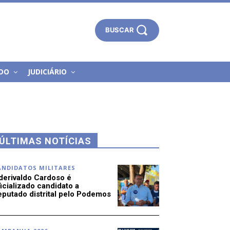
BUSCAR
DO
JUDICIÁRIO
ÚLTIMAS NOTÍCIAS
ANDIDATOS MILITARES
derivaldo Cardoso é
icializado candidato a
eputado distrital pelo Podemos