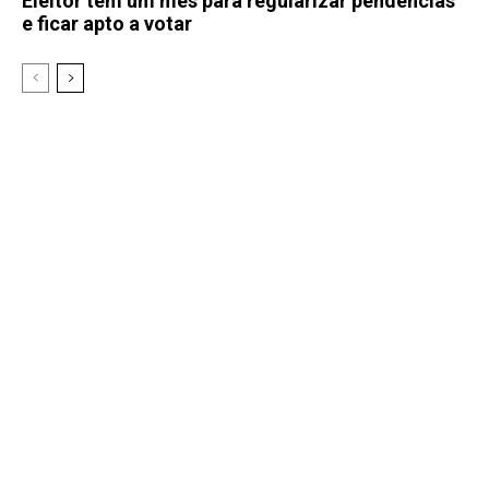
Eleitor tem um mês para regularizar pendências
e ficar apto a votar