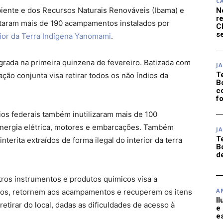
C
biente e dos Recursos Naturais Renováveis (Ibama) e
N
r
ntaram mais de 190 acampamentos instalados por
C
se
rior da Terra Indígena Yanomami
.
rada na primeira quinzena de fevereiro. Batizada com
J
T
ão conjunta visa retirar todos os não índios da
B
c
f
rios federais também inutilizaram mais de 100
nergia elétrica, motores e embarcações. Também
J
T
terita extraídos de forma ilegal do interior da terra
B
d
ros instrumentos e produtos químicos visa a
A
cados, retornem aos acampamentos e recuperem os itens
I
tirar do local, dadas as dificuldades de acesso à
e
e