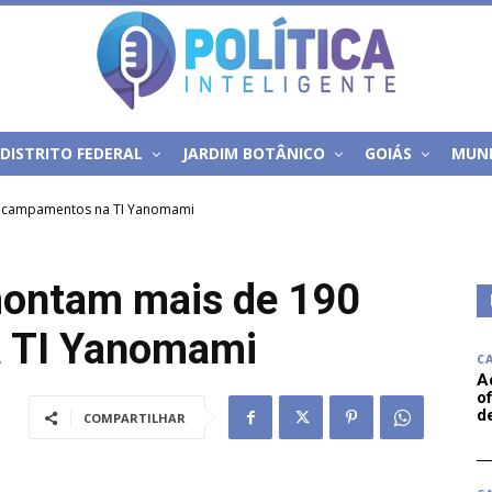
DISTRITO FEDERAL
JARDIM BOTÂNICO
GOIÁS
MUN
 acampamentos na TI Yanomami
ontam mais de 190
 TI Yanomami
C
A
of
d
COMPARTILHAR