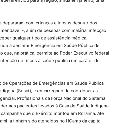
ederal enviou para a região, ainda em janeiro, uma
se depararam com crianças e idosos desnutridos –
mendável -, além de pessoas com malária, infecção
ceber qualquer tipo de assistência médica.
aúde a declarar Emergência em Saúde Pública de
 o que, na prática, permite ao Poder Executivo federal
ntenção de riscos à saúde pública em caráter de
ro de Operações de Emergências em Saúde Pública
ndígena (Sesai), e encarregado de coordenar as
gencial. Profissionais da Força Nacional do Sistema
der aos pacientes levados à Casa de Saúde Indígena
e campanha que o Exército montou em Roraima. Até
mami já tinham sido atendidos no HCamp da capital.