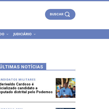
BUSCAR
DO
JUDICIÁRIO
ÚLTIMAS NOTÍCIAS
ANDIDATOS MILITARES
derivaldo Cardoso é
icializado candidato a
eputado distrital pelo Podemos