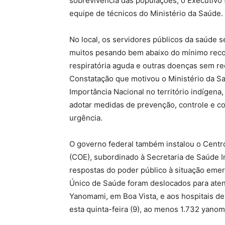
sobrevivência das populações, o Executivo f
equipe de técnicos do Ministério da Saúde.
No local, os servidores públicos da saúde 
muitos pesando bem abaixo do mínimo reco
respiratória aguda e outras doenças sem re
Constatação que motivou o Ministério da S
Importância Nacional no território indígena,
adotar medidas de prevenção, controle e co
urgência.
O governo federal também instalou o Cent
(COE), subordinado à Secretaria de Saúde I
respostas do poder público à situação emer
Único de Saúde foram deslocados para aten
Yanomami, em Boa Vista, e aos hospitais d
esta quinta-feira (9), ao menos 1.732 yano