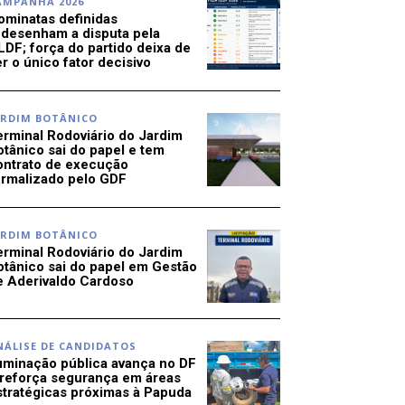
AMPANHA 2026
ominatas definidas
edesenham a disputa pela
LDF; força do partido deixa de
r o único fator decisivo
ARDIM BOTÂNICO
erminal Rodoviário do Jardim
otânico sai do papel e tem
ontrato de execução
ormalizado pelo GDF
ARDIM BOTÂNICO
erminal Rodoviário do Jardim
otânico sai do papel em Gestão
e Aderivaldo Cardoso
NÁLISE DE CANDIDATOS
luminação pública avança no DF
 reforça segurança em áreas
stratégicas próximas à Papuda