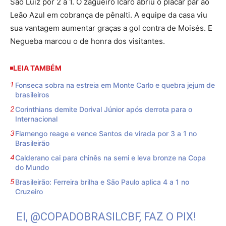
São Luiz por 2 a 1. O zagueiro Ícaro abriu o placar par ao
Leão Azul em cobrança de pênalti. A equipe da casa viu
sua vantagem aumentar graças a gol contra de Moisés. E
Negueba marcou o de honra dos visitantes.
LEIA TAMBÉM
Fonseca sobra na estreia em Monte Carlo e quebra jejum de
brasileiros
Corinthians demite Dorival Júnior após derrota para o
Internacional
Flamengo reage e vence Santos de virada por 3 a 1 no
Brasileirão
Calderano cai para chinês na semi e leva bronze na Copa
do Mundo
Brasileirão: Ferreira brilha e São Paulo aplica 4 a 1 no
Cruzeiro
EI,
@COPADOBRASILCBF
, FAZ O PIX!