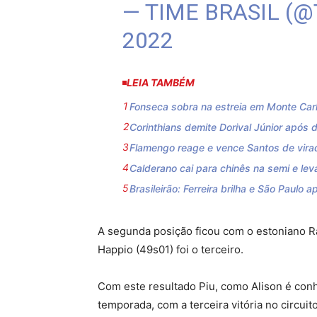
— TIME BRASIL (
2022
LEIA TAMBÉM
Fonseca sobra na estreia em Monte Carlo
Corinthians demite Dorival Júnior após d
Flamengo reage e vence Santos de virada
Calderano cai para chinês na semi e l
Brasileirão: Ferreira brilha e São Paulo a
A segunda posição ficou com o estoniano R
Happio (49s01) foi o terceiro.
Com este resultado Piu, como Alison é con
temporada, com a terceira vitória no circu