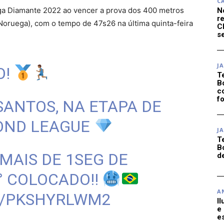
C
Liga Diamante 2022 ao vencer a prova dos 400 metros
N
r
Noruega), com o tempo de 47s26 na última quinta-feira
C
se
J
O!
T
B
c
f
SANTOS, NA ETAPA DE
OND LEAGUE
J
T
B
 MAIS DE 1SEG DE
d
° COLOCADO!!
A
M/PKSHYRLWM2
I
e
e