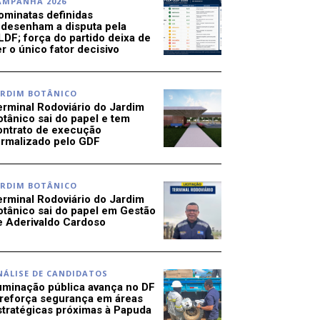
AMPANHA 2026
ominatas definidas
edesenham a disputa pela
LDF; força do partido deixa de
r o único fator decisivo
ARDIM BOTÂNICO
erminal Rodoviário do Jardim
otânico sai do papel e tem
ontrato de execução
ormalizado pelo GDF
ARDIM BOTÂNICO
erminal Rodoviário do Jardim
otânico sai do papel em Gestão
e Aderivaldo Cardoso
NÁLISE DE CANDIDATOS
luminação pública avança no DF
 reforça segurança em áreas
stratégicas próximas à Papuda