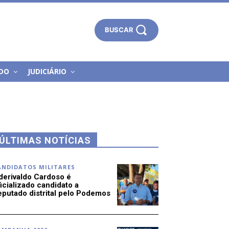
BUSCAR
DO
JUDICIÁRIO
ÚLTIMAS NOTÍCIAS
ANDIDATOS MILITARES
derivaldo Cardoso é
icializado candidato a
eputado distrital pelo Podemos