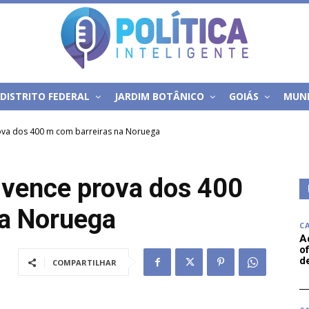
DISTRITO FEDERAL
JARDIM BOTÂNICO
GOIÁS
MUN
ova dos 400 m com barreiras na Noruega
 vence prova dos 400
na Noruega
C
A
of
d
COMPARTILHAR