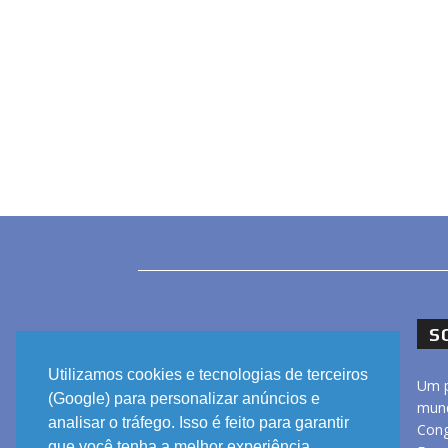
S
Utilizamos cookies e tecnologias de terceiros
Um p
(Google) para personalizar anúncios e
mund
analisar o tráfego. Isso é feito para garantir
Cong
que você tenha a melhor experiência