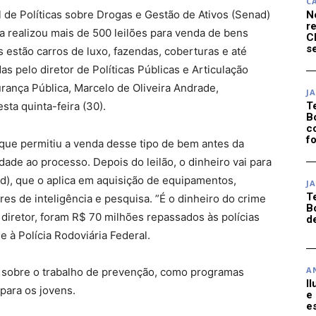
C
l de Políticas sobre Drogas e Gestão de Ativos (Senad)
N
r
a realizou mais de 500 leilões para venda de bens
C
se
s estão carros de luxo, fazendas, coberturas e até
 pelo diretor de Políticas Públicas e Articulação
urança Pública, Marcelo de Oliveira Andrade,
J
sta quinta-feira (30).
T
B
c
f
que permitiu a venda desse tipo de bem antes da
dade ao processo. Depois do leilão, o dinheiro vai para
d), que o aplica em aquisição de equipamentos,
J
T
res de inteligência e pesquisa. ”É o dinheiro do crime
B
 diretor, foram R$ 70 milhões repassados às polícias
d
e à Polícia Rodoviária Federal.
A
 sobre o trabalho de prevenção, como programas
I
 para os jovens.
e
e