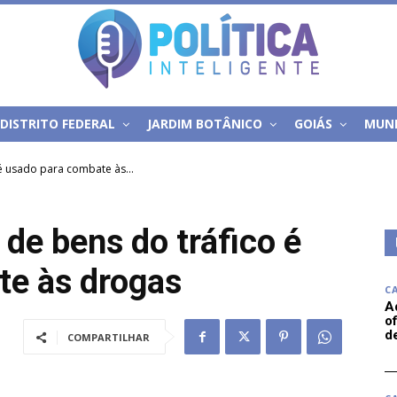
DISTRITO FEDERAL
JARDIM BOTÂNICO
GOIÁS
MUN
 é usado para combate às...
 de bens do tráfico é
te às drogas
C
A
of
d
COMPARTILHAR