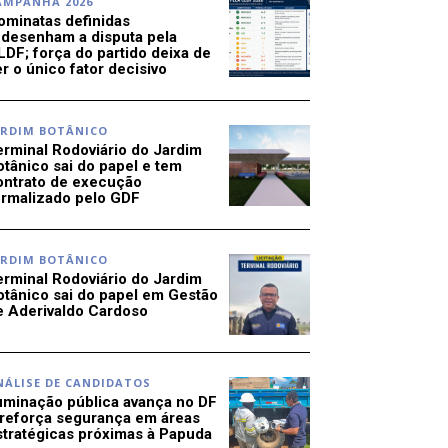
AMPANHA 2026
ominatas definidas
edesenham a disputa pela
LDF; força do partido deixa de
r o único fator decisivo
ARDIM BOTÂNICO
erminal Rodoviário do Jardim
otânico sai do papel e tem
ontrato de execução
ormalizado pelo GDF
ARDIM BOTÂNICO
erminal Rodoviário do Jardim
otânico sai do papel em Gestão
e Aderivaldo Cardoso
NÁLISE DE CANDIDATOS
luminação pública avança no DF
 reforça segurança em áreas
stratégicas próximas à Papuda