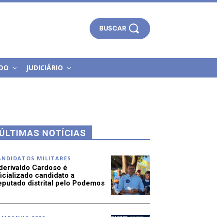
BUSCAR
DO
JUDICIÁRIO
ÚLTIMAS NOTÍCIAS
ANDIDATOS MILITARES
derivaldo Cardoso é
icializado candidato a
eputado distrital pelo Podemos