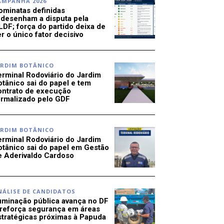
AMPANHA 2026
ominatas definidas
edesenham a disputa pela
LDF; força do partido deixa de
r o único fator decisivo
ARDIM BOTÂNICO
erminal Rodoviário do Jardim
otânico sai do papel e tem
ontrato de execução
ormalizado pelo GDF
ARDIM BOTÂNICO
erminal Rodoviário do Jardim
otânico sai do papel em Gestão
e Aderivaldo Cardoso
NÁLISE DE CANDIDATOS
luminação pública avança no DF
 reforça segurança em áreas
stratégicas próximas à Papuda