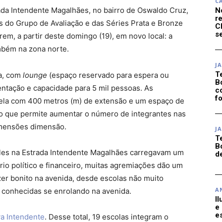
C
rada Intendente Magalhães, no bairro de Oswaldo Cruz,
N
r
s do Grupo de Avaliação e das Séries Prata e Bronze
C
se
em, a partir deste domingo (19), em novo local: a
mbém na zona norte.
J
T
da, com
lounge
(espaço reservado para espera ou
B
entação e capacidade para 5 mil pessoas. As
c
f
la com 400 metros (m) de extensão e um espaço de
 o que permite aumentar o número de integrantes nas
dimensões dimensão.
J
T
B
sfiles na Estrada Intendente Magalhães carregavam um
d
rio político e financeiro, muitas agremiações dão um
zer bonito na avenida, desde escolas não muito
A
 conhecidas se enrolando na avenida.
I
e
e
a Intendente
. Desse total, 19 escolas integram o