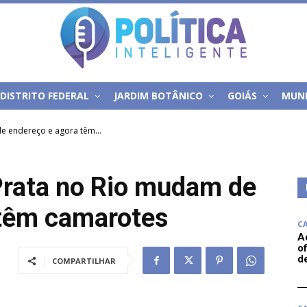
DISTRITO FEDERAL
JARDIM BOTÂNICO
GOIÁS
MUN
de endereço e agora têm...
 Prata no Rio mudam de
 têm camarotes
C
A
of
d
COMPARTILHAR