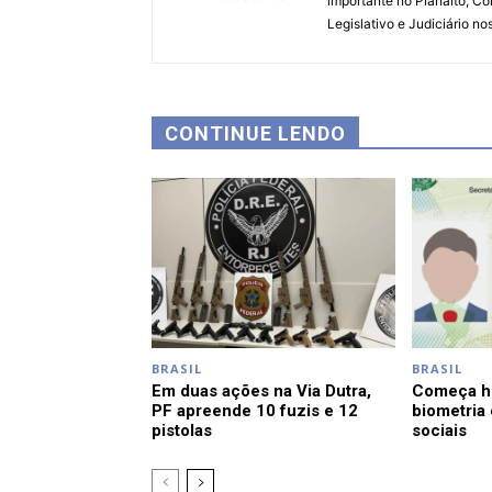
importante no Planalto, Co
Legislativo e Judiciário no
CONTINUE LENDO
BRASIL
BRASIL
Em duas ações na Via Dutra,
Começa ho
PF apreende 10 fuzis e 12
biometria
pistolas
sociais