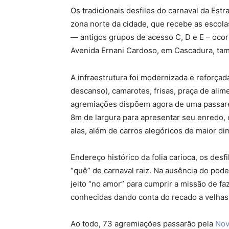
Os tradicionais desfiles do carnaval da Est
zona norte da cidade, que recebe as escola
— antigos grupos de acesso C, D e E – ocorr
Avenida Ernani Cardoso, em Cascadura, ta
A infraestrutura foi modernizada e reforça
descanso), camarotes, frisas, praça de alim
agremiações dispõem agora de uma passare
8m de largura para apresentar seu enredo,
alas, além de carros alegóricos de maior 
Endereço histórico da folia carioca, os de
“quê” de carnaval raiz. Na ausência do pode
jeito “no amor” para cumprir a missão de fa
conhecidas dando conta do recado a velhas
Ao todo, 73 agremiações passarão pela
Nov