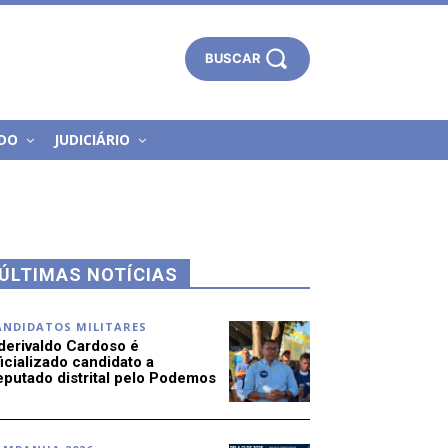
BUSCAR
DO
JUDICIÁRIO
ÚLTIMAS NOTÍCIAS
ANDIDATOS MILITARES
derivaldo Cardoso é
icializado candidato a
eputado distrital pelo Podemos