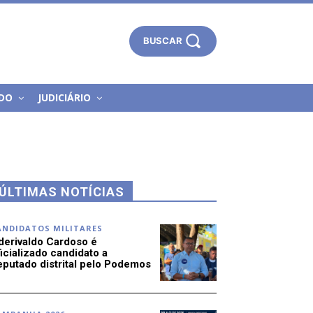
BUSCAR
DO
JUDICIÁRIO
ÚLTIMAS NOTÍCIAS
ANDIDATOS MILITARES
derivaldo Cardoso é
icializado candidato a
eputado distrital pelo Podemos