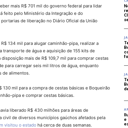
C
eber mais R$ 701 mil do governo federal para lidar
N
r
á feito pelo Ministério da Integração e do
C
se
ortarias de liberação no Diário Oficial da União
J
T
R$ 134 mil para alugar caminhão-pipa, realizar a
B
a transporte de água e aquisição de 155 kits de
c
f
à disposição mais de R$ 109,7 mil para comprar cestas
 para carregar seis mil litros de água, enquanto
s de alimentos.
J
T
B
$ 130 mil para a compra de cestas básicas e Boqueirão
d
inhão-pipa e comprar cestas básicas.
A
avia liberado R$ 430 milhões para áreas de
I
a civil de diversos municípios gaúchos afetados pela
e
e
m visitou o estado
há cerca de duas semanas.