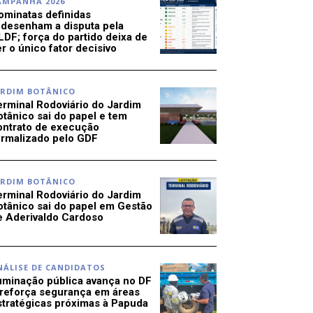
AMPANHA 2026
ominatas definidas
edesenham a disputa pela
LDF; força do partido deixa de
r o único fator decisivo
ARDIM BOTÂNICO
erminal Rodoviário do Jardim
otânico sai do papel e tem
ontrato de execução
ormalizado pelo GDF
ARDIM BOTÂNICO
erminal Rodoviário do Jardim
otânico sai do papel em Gestão
e Aderivaldo Cardoso
NÁLISE DE CANDIDATOS
luminação pública avança no DF
 reforça segurança em áreas
stratégicas próximas à Papuda