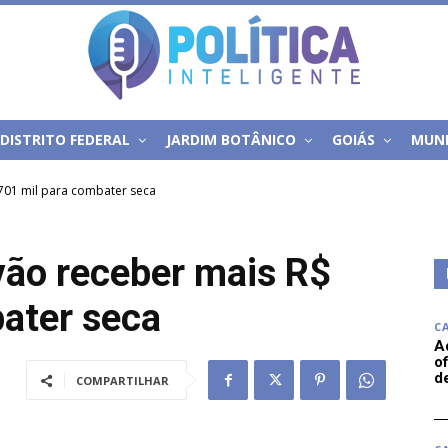
DISTRITO FEDERAL
JARDIM BOTÂNICO
GOIÁS
MUN
701 mil para combater seca
vão receber mais R$
ater seca
C
A
of
d
COMPARTILHAR