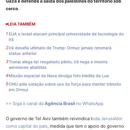
Gaza e defende a saída dos palestinos do território sob
cerco
.
LEIA TAMBÉM
EUA e Israel atacam principal universidade de tecnologia do
Irã
Irã desafia ultimato de Trump: Ormuz jamais retomará
status anterior
Trump alega ter resgatado piloto; Irã nega e mostra
aeronaves abatidas
Missão espacial da Nasa divulga foto inédita da Lua
ONU adia votação sobre uso da força para manter trânsito
em Ormuz
>> Siga o canal da
Agência Brasil
no WhatsApp
O governo de Tel Aviv também reivindica t
oda Jerusalém
como capital do país
, medida que tem o apoio do governo