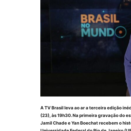
A TV Brasil leva ao ar a terceira edição i
(23), às 19h30. Na primeira gravação do est
Jamil Chade e Yan Boechat recebem o histor
Universidade Federal do Rio de Janeiro (U