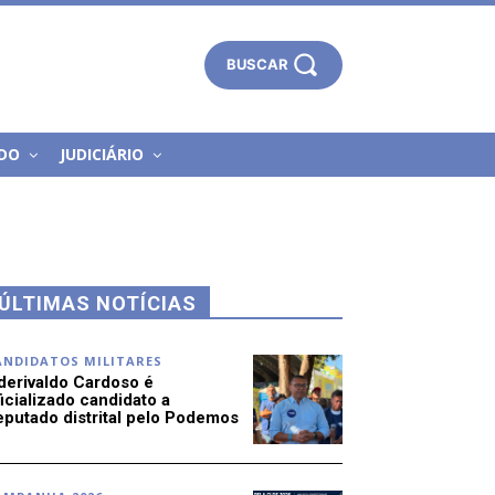
BUSCAR
DO
JUDICIÁRIO
ÚLTIMAS NOTÍCIAS
ANDIDATOS MILITARES
derivaldo Cardoso é
icializado candidato a
eputado distrital pelo Podemos