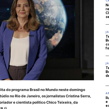
C
N
r
C
se
J
T
B
c
f
J
T
B
d
nédita do programa Brasil no Mundo neste domingo
A
údio no Rio de Janeiro, os jornalistas Cristina Serra,
I
e
iador e cientista político Chico Teixeira, da
e
FRJ).