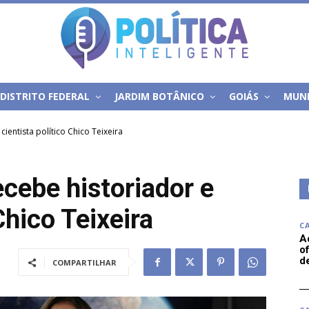
DISTRITO FEDERAL
JARDIM BOTÂNICO
GOIÁS
MUN
ientista político Chico Teixeira
cebe historiador e
Chico Teixeira
C
A
of
d
COMPARTILHAR