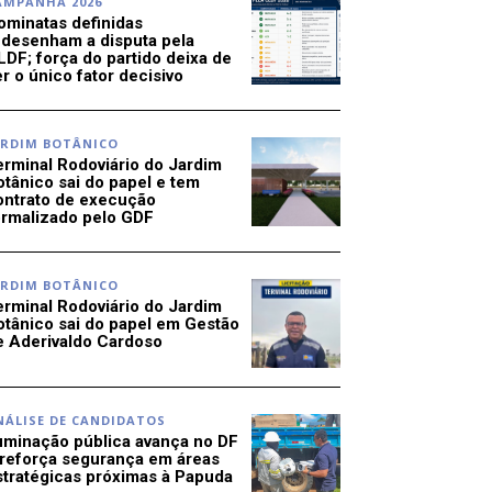
AMPANHA 2026
ominatas definidas
edesenham a disputa pela
LDF; força do partido deixa de
r o único fator decisivo
ARDIM BOTÂNICO
erminal Rodoviário do Jardim
otânico sai do papel e tem
ontrato de execução
ormalizado pelo GDF
ARDIM BOTÂNICO
erminal Rodoviário do Jardim
otânico sai do papel em Gestão
e Aderivaldo Cardoso
NÁLISE DE CANDIDATOS
luminação pública avança no DF
 reforça segurança em áreas
stratégicas próximas à Papuda