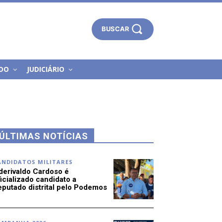
BUSCAR
DO
JUDICIÁRIO
ÚLTIMAS NOTÍCIAS
ANDIDATOS MILITARES
derivaldo Cardoso é
icializado candidato a
eputado distrital pelo Podemos