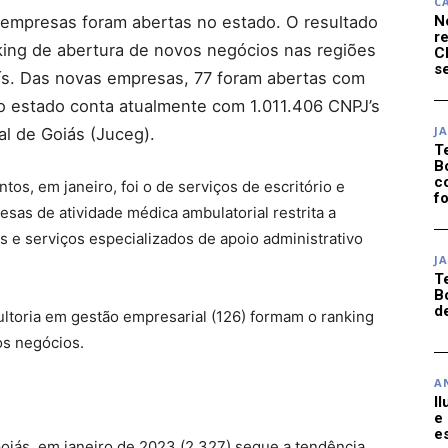
C
 empresas foram abertas no estado. O resultado
N
r
nking de abertura de novos negócios nas regiões
C
se
ís. Das novas empresas, 77 foram abertas com
, o estado conta atualmente com 1.011.406 CNPJ’s
J
l de Goiás (Juceg).
T
B
c
s, em janeiro, foi o de serviços de escritório e
f
esas de atividade médica ambulatorial restrita a
 e serviços especializados de apoio administrativo
J
T
B
d
ultoria em gestão empresarial (126) formam o ranking
os negócios.
A
I
e
e
iás, em janeiro de 2023 (2.327) segue a tendência