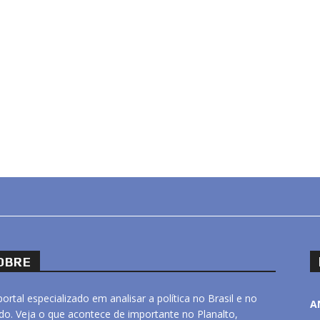
OBRE
ortal especializado em analisar a política no Brasil e no
A
o. Veja o que acontece de importante no Planalto,