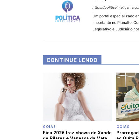
https://politicainteligente.c
Um portal especializado em
importante no Planalto, Co
Legislativo e Judiciário no
CONTINUE LENDO
GOIÁS
GOIÁS
Fica 2026 traz shows de Xande
Prorrogad
de Pilares e Vanessa da Mata
ao Quita 