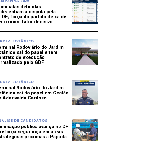
AMPANHA 2026
ominatas definidas
edesenham a disputa pela
LDF; força do partido deixa de
r o único fator decisivo
ARDIM BOTÂNICO
erminal Rodoviário do Jardim
otânico sai do papel e tem
ontrato de execução
ormalizado pelo GDF
ARDIM BOTÂNICO
erminal Rodoviário do Jardim
otânico sai do papel em Gestão
e Aderivaldo Cardoso
NÁLISE DE CANDIDATOS
luminação pública avança no DF
 reforça segurança em áreas
stratégicas próximas à Papuda