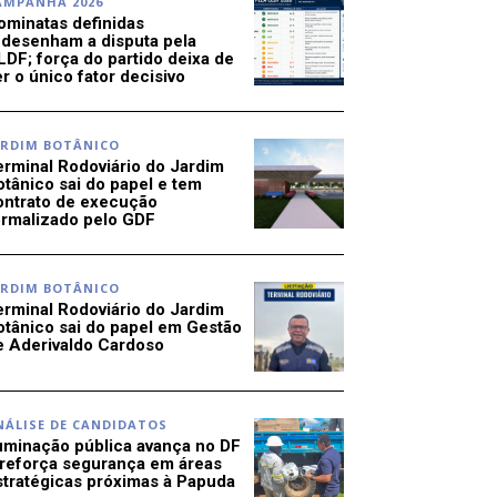
AMPANHA 2026
ominatas definidas
edesenham a disputa pela
LDF; força do partido deixa de
r o único fator decisivo
ARDIM BOTÂNICO
erminal Rodoviário do Jardim
otânico sai do papel e tem
ontrato de execução
ormalizado pelo GDF
ARDIM BOTÂNICO
erminal Rodoviário do Jardim
otânico sai do papel em Gestão
e Aderivaldo Cardoso
NÁLISE DE CANDIDATOS
luminação pública avança no DF
 reforça segurança em áreas
stratégicas próximas à Papuda