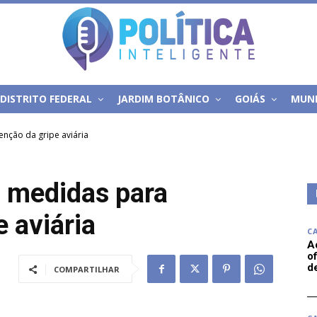
DISTRITO FEDERAL
JARDIM BOTÂNICO
GOIÁS
MUN
nção da gripe aviária
 medidas para
 aviária
C
A
of
d
COMPARTILHAR