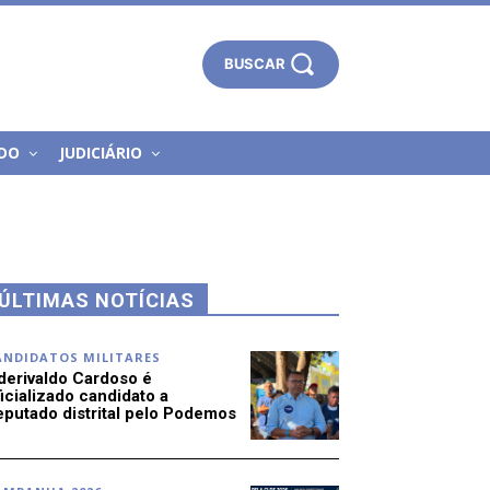
BUSCAR
DO
JUDICIÁRIO
ÚLTIMAS NOTÍCIAS
ANDIDATOS MILITARES
derivaldo Cardoso é
icializado candidato a
eputado distrital pelo Podemos