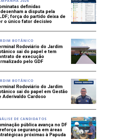
AMPANHA 2026
ominatas definidas
edesenham a disputa pela
LDF; força do partido deixa de
r o único fator decisivo
ARDIM BOTÂNICO
erminal Rodoviário do Jardim
otânico sai do papel e tem
ontrato de execução
ormalizado pelo GDF
ARDIM BOTÂNICO
erminal Rodoviário do Jardim
otânico sai do papel em Gestão
e Aderivaldo Cardoso
NÁLISE DE CANDIDATOS
luminação pública avança no DF
 reforça segurança em áreas
stratégicas próximas à Papuda