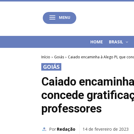
MENU
HOME
BRASIL
Início
Goiás
Caiado encaminha à Alego PL que conc
GOIÁS
Caiado encaminha
concede gratifica
professores
Por
Redação
14 de fevereiro de 2023