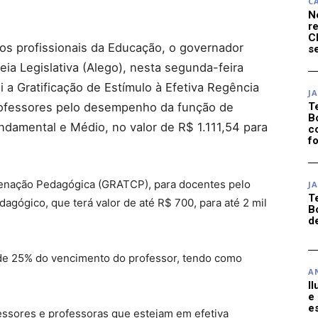
C
N
r
C
dos profissionais da Educação, o governador
se
a Legislativa (Alego), nesta segunda-feira
tui a Gratificação de Estímulo à Efetiva Regência
J
rofessores pelo desempenho da função de
T
B
ndamental e Médio, no valor de R$ 1.111,54 para
c
f
rdenação Pedagógica (GRATCP), para docentes pelo
J
T
ógico, que terá valor de até R$ 700, para até 2 mil
B
d
r de 25% do vencimento do professor, tendo como
A
I
e
e
fessores e professoras que estejam em efetiva