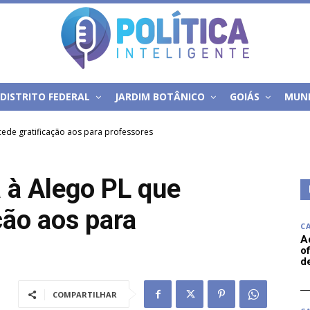
DISTRITO FEDERAL
JARDIM BOTÂNICO
GOIÁS
MUN
ede gratificação aos para professores
 à Alego PL que
ção aos para
C
A
of
d
COMPARTILHAR