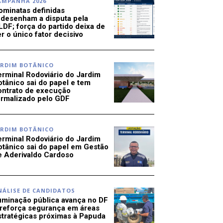
AMPANHA 2026
ominatas definidas
edesenham a disputa pela
LDF; força do partido deixa de
r o único fator decisivo
ARDIM BOTÂNICO
erminal Rodoviário do Jardim
otânico sai do papel e tem
ontrato de execução
ormalizado pelo GDF
ARDIM BOTÂNICO
erminal Rodoviário do Jardim
otânico sai do papel em Gestão
e Aderivaldo Cardoso
NÁLISE DE CANDIDATOS
luminação pública avança no DF
 reforça segurança em áreas
stratégicas próximas à Papuda