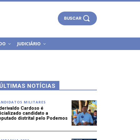
BUSCAR
DO
JUDICIÁRIO
ÚLTIMAS NOTÍCIAS
ANDIDATOS MILITARES
derivaldo Cardoso é
icializado candidato a
eputado distrital pelo Podemos