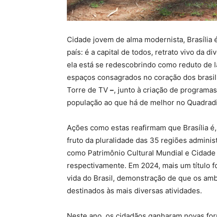
Cidade jovem de alma modernista, Brasília é
país: é a capital de todos, retrato vivo da 
ela está se redescobrindo como reduto de l
espaços consagrados no coração dos brasi
Torre de TV
–
, junto à criação de programa
população ao que há de melhor no Quadrad
Ações como estas reafirmam que Brasília é,
fruto da pluralidade das 35 regiões administ
como Patrimônio Cultural Mundial e Cidade
respectivamente. Em 2024, mais um título f
vida do Brasil, demonstração de que os amb
destinados às mais diversas atividades.
Neste ano, os cidadãos ganharam novas for