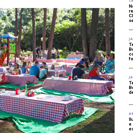
C
N
r
C
se
J
T
B
c
f
J
T
B
d
A
I
e
e