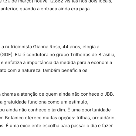
e (30 de março) houve 12.862 visitas nos dois locais,
nterior, quando a entrada ainda era paga.
 nutricionista Gianna Rosa, 44 anos, elogia a
 (GDF). Ela é condutora no grupo Trilheiras de Brasília,
e enfatiza a importância da medida para a economia
ntato com a natureza, também beneficia os
.
ta chama a atenção de quem ainda não conhece o JBB.
a gratuidade funciona como um estímulo,
ou ainda não conhece o jardim. É uma oportunidade
im Botânico oferece muitas opções: trilhas, orquidário,
as. É uma excelente escolha para passar o dia e fazer