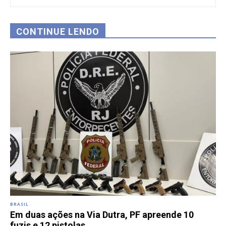
CONTINUE LENDO
BRASIL
Em duas ações na Via Dutra, PF apreende 10
fuzis e 12 pistolas