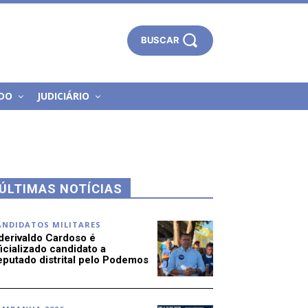
BUSCAR
DO
JUDICIÁRIO
ÚLTIMAS NOTÍCIAS
ANDIDATOS MILITARES
derivaldo Cardoso é
icializado candidato a
eputado distrital pelo Podemos