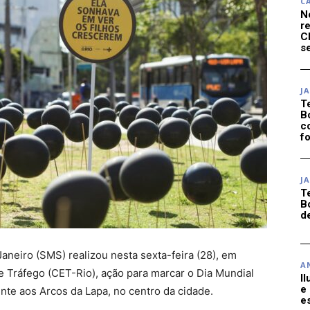
C
N
r
C
se
J
T
B
c
f
J
T
B
d
aneiro (SMS) realizou nesta sexta-feira (28), em
A
 Tráfego (CET-Rio), ação para marcar o Dia Mundial
I
e
nte aos Arcos da Lapa, no centro da cidade.
e