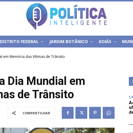
DISTRITO FEDERAL
JARDIM BOTÂNICO
GOIÁS
MUN
al em Memória das Vítimas de Trânsito
a Dia Mundial em
as de Trânsito
C
A
of
d
COMPARTILHAR