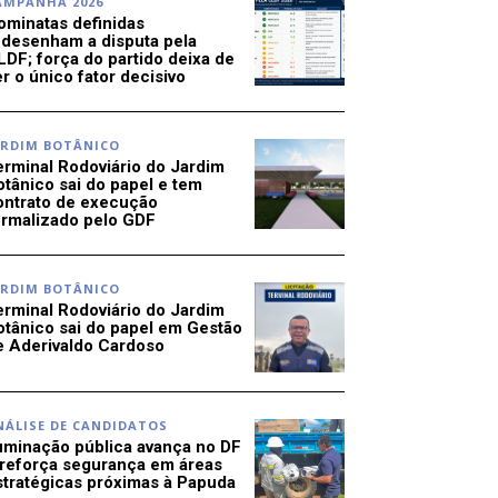
AMPANHA 2026
ominatas definidas
edesenham a disputa pela
LDF; força do partido deixa de
r o único fator decisivo
ARDIM BOTÂNICO
erminal Rodoviário do Jardim
otânico sai do papel e tem
ontrato de execução
ormalizado pelo GDF
ARDIM BOTÂNICO
erminal Rodoviário do Jardim
otânico sai do papel em Gestão
e Aderivaldo Cardoso
NÁLISE DE CANDIDATOS
luminação pública avança no DF
 reforça segurança em áreas
stratégicas próximas à Papuda