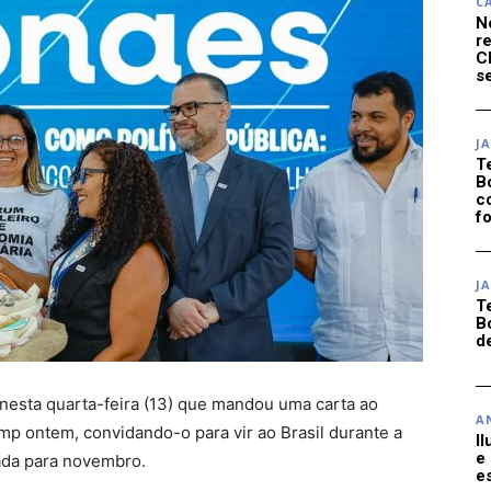
C
N
r
C
se
J
T
B
c
f
J
T
B
d
e nesta quarta-feira (13) que mandou uma carta ao
A
p ontem, convidando-o para vir ao Brasil durante a
I
e
ada para novembro.
e