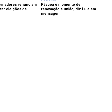
ernadores renunciam
Páscoa é momento de
tar eleições de
renovação e união, diz Lula em
mensagem