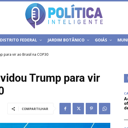
DISTRITO FEDERAL
JARDIM BOTÂNICO
GOIÁS
MUN
mp para vir ao Brasil na COP30
nvidou Trump para vir
0
C
A
of
d
COMPARTILHAR