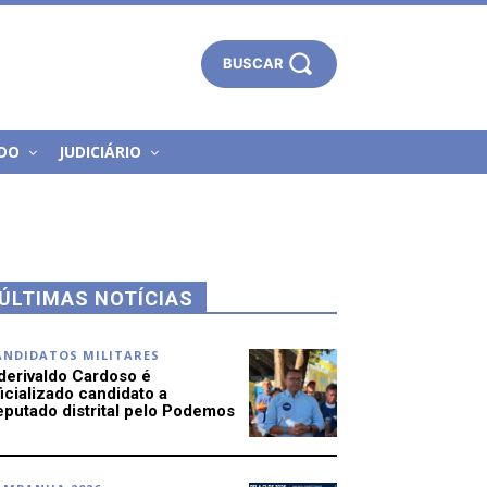
BUSCAR
DO
JUDICIÁRIO
ÚLTIMAS NOTÍCIAS
ANDIDATOS MILITARES
derivaldo Cardoso é
icializado candidato a
eputado distrital pelo Podemos