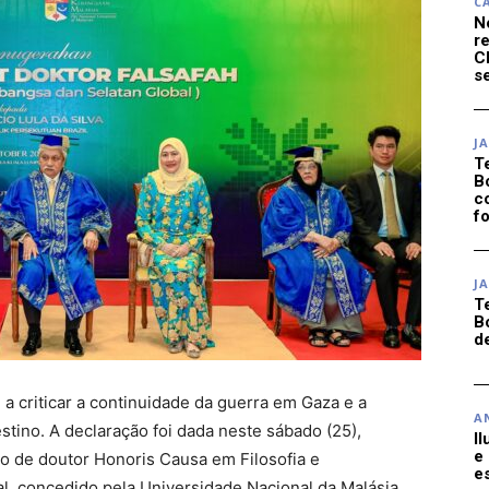
C
N
r
C
se
J
T
B
c
f
J
T
B
d
u a criticar a continuidade da guerra em Gaza e a
A
stino. A declaração foi dada neste sábado (25),
I
e
lo de doutor Honoris Causa em Filosofia e
e
l, concedido pela Universidade Nacional da Malásia,