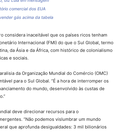
o, diz Lula em mensagem
atório comercial dos EUA
r vender gás acima da tabela
o considera inaceitável que os países ricos tenham
etário Internacional (FMI) do que o Sul Global, termo
ina, da Ásia e da África, com histórico de colonialismo
as e sociais.
paralisia da Organização Mundial do Comércio (OMC)
tável para o Sul Global. “É a hora de interromper os
nanciamento do mundo, desenvolvido às custas de
o.”
undial deve direcionar recursos para o
emergentes. “Não podemos vislumbrar um mundo
ral que aprofunda desigualdades: 3 mil bilionários