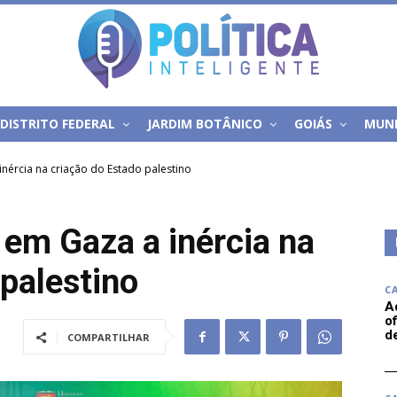
DISTRITO FEDERAL
JARDIM BOTÂNICO
GOIÁS
MUN
 inércia na criação do Estado palestino
a em Gaza a inércia na
 palestino
C
A
of
d
COMPARTILHAR