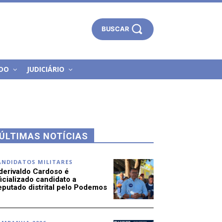
BUSCAR
DO
JUDICIÁRIO
ÚLTIMAS NOTÍCIAS
ANDIDATOS MILITARES
derivaldo Cardoso é
icializado candidato a
eputado distrital pelo Podemos