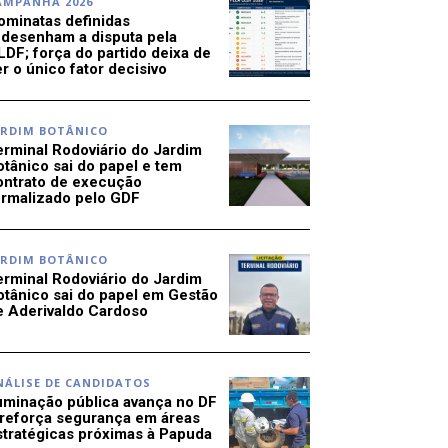
AMPANHA 2026
ominatas definidas
edesenham a disputa pela
LDF; força do partido deixa de
r o único fator decisivo
ARDIM BOTÂNICO
erminal Rodoviário do Jardim
otânico sai do papel e tem
ontrato de execução
ormalizado pelo GDF
ARDIM BOTÂNICO
erminal Rodoviário do Jardim
otânico sai do papel em Gestão
e Aderivaldo Cardoso
NÁLISE DE CANDIDATOS
luminação pública avança no DF
 reforça segurança em áreas
stratégicas próximas à Papuda