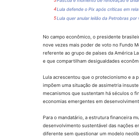
Páscoa é momento de renovação e uniã
Lula defende o Pix após críticas em rel
Lula quer anular leilão da Petrobras po
No campo econômico, o presidente brasileir
nove vezes mais poder de voto no Fundo Mon
referente ao grupo de países da América Lat
e que compartilham desigualdades econômic
Lula acrescentou que o protecionismo e a 
impõem uma situação de assimetria insusten
mecanismos que sustentam há séculos o fi
economias emergentes em desenvolviment
Para o mandatário, a estrutura financeira m
desenvolvimento sustentável das nações 
diferente sem questionar um modelo neolibe