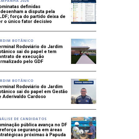
AMPANHA 2026
ominatas definidas
edesenham a disputa pela
LDF; força do partido deixa de
r o único fator decisivo
ARDIM BOTÂNICO
erminal Rodoviário do Jardim
otânico sai do papel e tem
ontrato de execução
ormalizado pelo GDF
ARDIM BOTÂNICO
erminal Rodoviário do Jardim
otânico sai do papel em Gestão
e Aderivaldo Cardoso
NÁLISE DE CANDIDATOS
luminação pública avança no DF
 reforça segurança em áreas
stratégicas próximas à Papuda