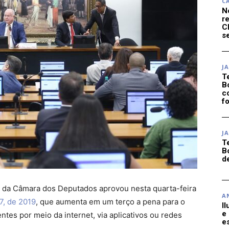
C
N
r
C
se
J
T
B
c
f
J
T
B
d
) da Câmara dos Deputados aprovou nesta quarta-feira
A
7, de 2019
, que aumenta em um terço a pena para o
I
e
ntes por meio da internet, via aplicativos ou redes
e