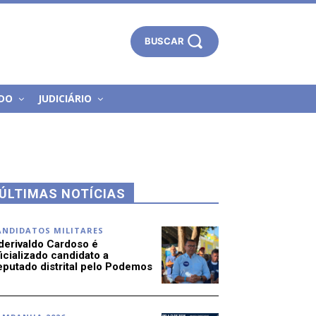
BUSCAR
DO
JUDICIÁRIO
ÚLTIMAS NOTÍCIAS
ANDIDATOS MILITARES
derivaldo Cardoso é
icializado candidato a
eputado distrital pelo Podemos