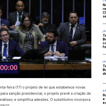
C
N
r
C
se
J
T
B
c
f
J
T
B
d
a-feira (17) o projeto de lei que estabelece novas
A
para sanção presidencial, o projeto prevê a criação de
I
e
nálises; e simplifica adesões. O substitutivo incorpora
e
59/21.