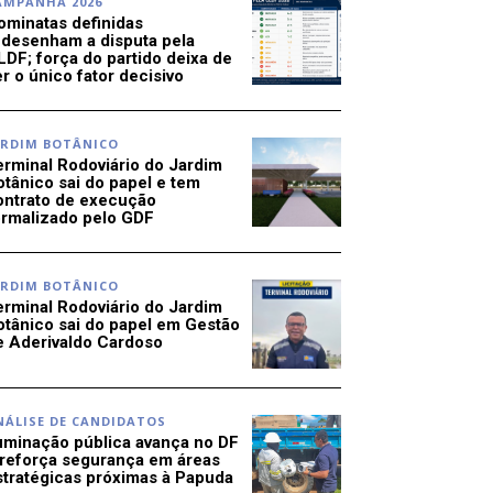
AMPANHA 2026
ominatas definidas
edesenham a disputa pela
LDF; força do partido deixa de
r o único fator decisivo
ARDIM BOTÂNICO
erminal Rodoviário do Jardim
otânico sai do papel e tem
ontrato de execução
ormalizado pelo GDF
ARDIM BOTÂNICO
erminal Rodoviário do Jardim
otânico sai do papel em Gestão
e Aderivaldo Cardoso
NÁLISE DE CANDIDATOS
luminação pública avança no DF
 reforça segurança em áreas
stratégicas próximas à Papuda