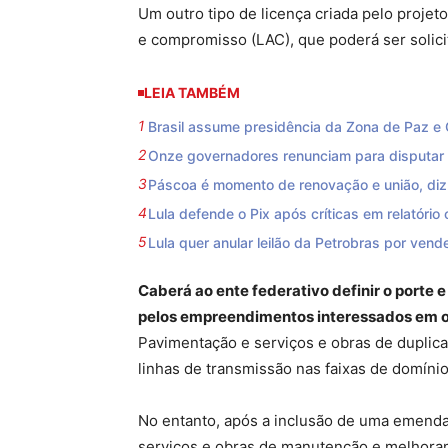
Um outro tipo de licença criada pelo projet
e compromisso (LAC), que poderá ser solic
LEIA TAMBÉM
Brasil assume presidência da Zona de Paz e 
Onze governadores renunciam para disputar 
Páscoa é momento de renovação e união, di
Lula defende o Pix após críticas em relatório
Lula quer anular leilão da Petrobras por vend
Caberá ao ente federativo definir o porte 
pelos empreendimentos interessados em ob
Pavimentação e serviços e obras de duplic
linhas de transmissão nas faixas de domínio
No entanto, após a inclusão de uma emenda,
serviços e obras de manutenção e melhoram