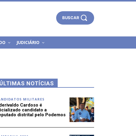
BUSCAR
DO
JUDICIÁRIO
ÚLTIMAS NOTÍCIAS
ANDIDATOS MILITARES
derivaldo Cardoso é
icializado candidato a
eputado distrital pelo Podemos