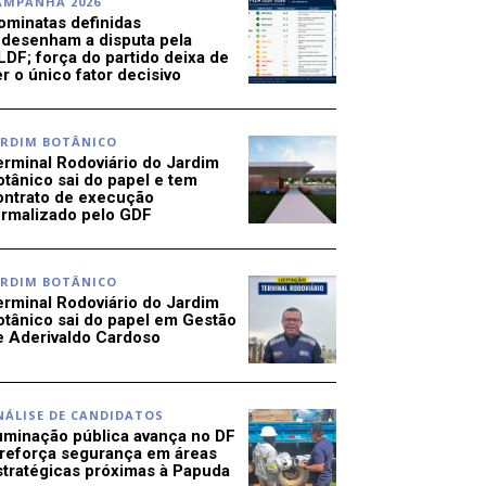
AMPANHA 2026
ominatas definidas
edesenham a disputa pela
LDF; força do partido deixa de
r o único fator decisivo
ARDIM BOTÂNICO
erminal Rodoviário do Jardim
otânico sai do papel e tem
ontrato de execução
ormalizado pelo GDF
ARDIM BOTÂNICO
erminal Rodoviário do Jardim
otânico sai do papel em Gestão
e Aderivaldo Cardoso
NÁLISE DE CANDIDATOS
luminação pública avança no DF
 reforça segurança em áreas
stratégicas próximas à Papuda