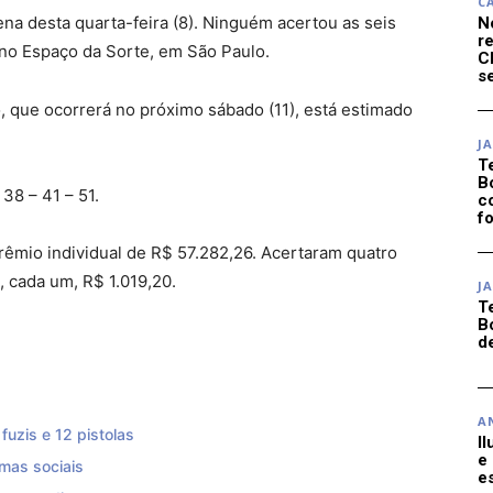
C
a desta quarta-feira (8). Ninguém acertou as seis
N
r
no Espaço da Sorte, em São Paulo.
C
se
 que ocorrerá no próximo sábado (11), está estimado
J
T
B
38 – 41 – 51.
c
f
êmio individual de R$ 57.282,26. Acertaram quatro
 cada um, R$ 1.019,20.
J
T
B
d
A
uzis e 12 pistolas
I
e
mas sociais
e