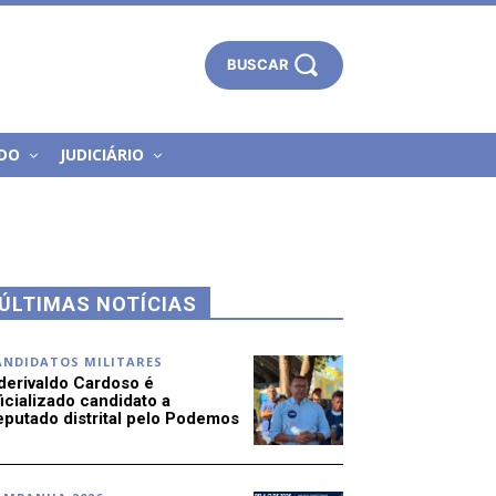
BUSCAR
DO
JUDICIÁRIO
ÚLTIMAS NOTÍCIAS
ANDIDATOS MILITARES
derivaldo Cardoso é
icializado candidato a
eputado distrital pelo Podemos