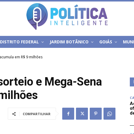
DISTRITO FEDERAL
JARDIM BOTÂNICO
GOIÁS
MUN
 acumula em R$ 9 milhões
sorteio e Mega-Sena
milhões
C
A
of
d
COMPARTILHAR