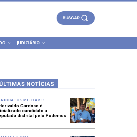
BUSCAR
DO
JUDICIÁRIO
ÚLTIMAS NOTÍCIAS
ANDIDATOS MILITARES
derivaldo Cardoso é
icializado candidato a
eputado distrital pelo Podemos