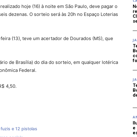
C
ealizado hoje (16) à noite em São Paulo, deve pagar o
N
r
eis dezenas. O sorteio será às 20h no Espaço Loterias
C
se
-feira (13), teve um acertador de Dourados (MS), que
J
T
B
c
f
rio de Brasília) do dia do sorteio, em qualquer lotérica
conômica Federal.
J
T
R$ 4,50.
B
d
A
I
e
uzis e 12 pistolas
e