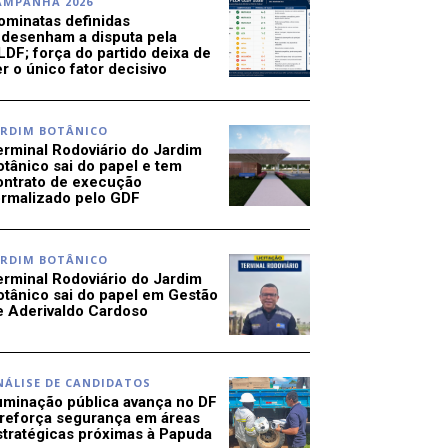
AMPANHA 2026
ominatas definidas
edesenham a disputa pela
LDF; força do partido deixa de
r o único fator decisivo
ARDIM BOTÂNICO
erminal Rodoviário do Jardim
otânico sai do papel e tem
ontrato de execução
ormalizado pelo GDF
ARDIM BOTÂNICO
erminal Rodoviário do Jardim
otânico sai do papel em Gestão
e Aderivaldo Cardoso
NÁLISE DE CANDIDATOS
luminação pública avança no DF
 reforça segurança em áreas
stratégicas próximas à Papuda