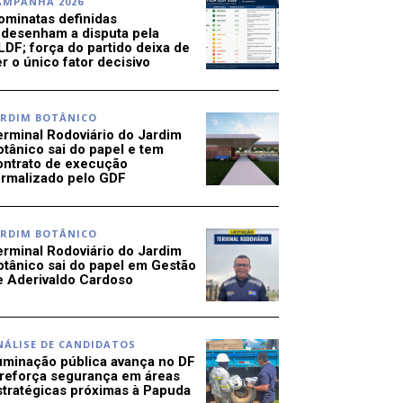
AMPANHA 2026
ominatas definidas
edesenham a disputa pela
LDF; força do partido deixa de
r o único fator decisivo
ARDIM BOTÂNICO
erminal Rodoviário do Jardim
otânico sai do papel e tem
ontrato de execução
ormalizado pelo GDF
ARDIM BOTÂNICO
erminal Rodoviário do Jardim
otânico sai do papel em Gestão
e Aderivaldo Cardoso
NÁLISE DE CANDIDATOS
luminação pública avança no DF
 reforça segurança em áreas
stratégicas próximas à Papuda