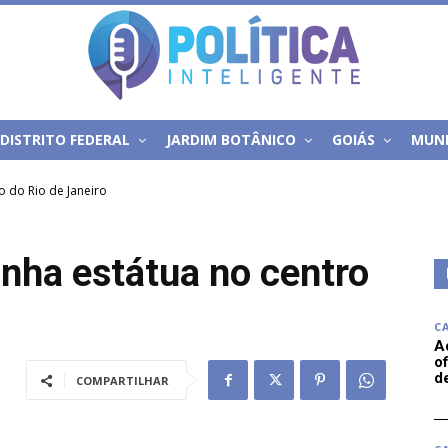
DISTRITO FEDERAL
JARDIM BOTÂNICO
GOIÁS
MUN
o do Rio de Janeiro
anha estátua no centro
C
A
of
d
COMPARTILHAR