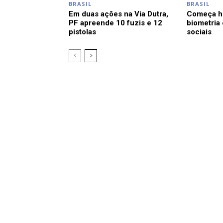
BRASIL
BRASIL
Em duas ações na Via Dutra,
Começa ho
PF apreende 10 fuzis e 12
biometria
pistolas
sociais