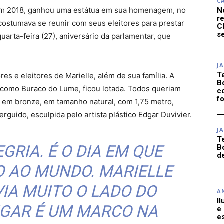
C
 em 2018, ganhou uma estátua em sua homenagem, no
N
r
 costumava se reunir com seus eleitores para prestar
C
se
uarta-feira (27), aniversário da parlamentar, que
J
T
s e eleitores de Marielle, além de sua família. A
B
como Buraco do Lume, ficou lotada. Todos queriam
c
f
da em bronze, em tamanho natural, com 1,75 metro,
guido, esculpida pelo artista plástico Edgar Duvivier.
J
T
EGRIA. É O DIA EM QUE
B
d
O AO MUNDO. MARIELLE
VIA MUITO O LADO DO
A
I
UGAR É UM MARCO NA
e
e