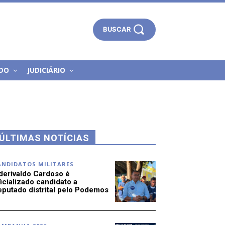
BUSCAR
DO
JUDICIÁRIO
ÚLTIMAS NOTÍCIAS
ANDIDATOS MILITARES
derivaldo Cardoso é
icializado candidato a
eputado distrital pelo Podemos