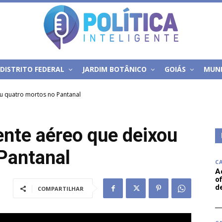
DISTRITO FEDERAL
JARDIM BOTÂNICO
GOIÁS
MUN
ou quatro mortos no Pantanal
ente aéreo que deixou
Pantanal
C
A
of
d
COMPARTILHAR