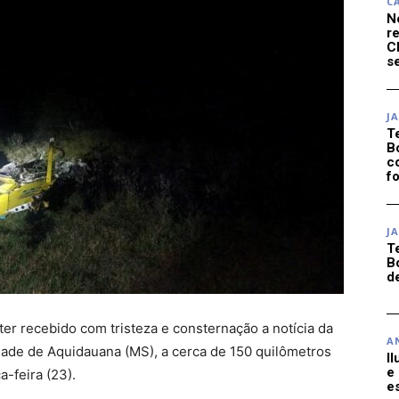
C
N
r
C
se
J
T
B
c
f
J
T
B
d
 ter recebido com tristeza e consternação a notícia da
A
dade de Aquidauana (MS), a cerca de 150 quilômetros
I
e
a-feira (23).
e