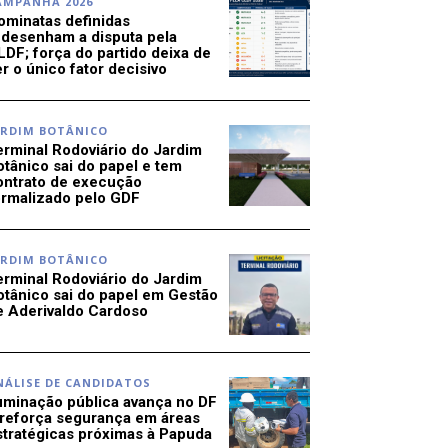
AMPANHA 2026
ominatas definidas
edesenham a disputa pela
LDF; força do partido deixa de
r o único fator decisivo
ARDIM BOTÂNICO
erminal Rodoviário do Jardim
otânico sai do papel e tem
ontrato de execução
ormalizado pelo GDF
ARDIM BOTÂNICO
erminal Rodoviário do Jardim
otânico sai do papel em Gestão
e Aderivaldo Cardoso
NÁLISE DE CANDIDATOS
luminação pública avança no DF
 reforça segurança em áreas
stratégicas próximas à Papuda