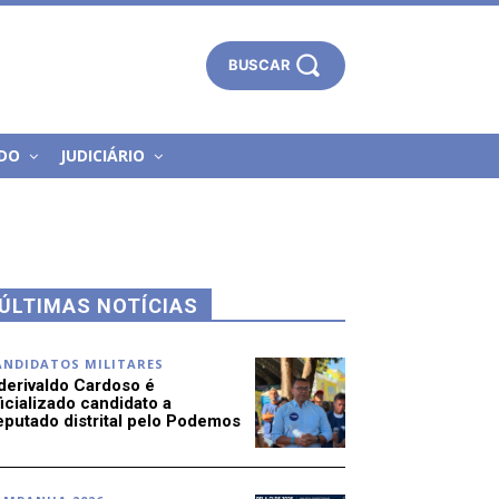
BUSCAR
DO
JUDICIÁRIO
ÚLTIMAS NOTÍCIAS
ANDIDATOS MILITARES
derivaldo Cardoso é
icializado candidato a
eputado distrital pelo Podemos