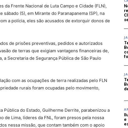
C
res da Frente Nacional de Luta Campo e Cidade (FLN),
N
r
ste sábado (5), em Mirante do Paranapanema (SP), na
C
se
om a polícia, eles são acusados de extorquir donos de
J
T
dos de prisões preventivas, pedidos e autorizados
B
vasão de terras que exigiam vantagens financeiras de,
c
f
ta, a Secretaria de Segurança Pública de São Paulo
J
T
elação com as ocupações de terra realizadas pelo FLN
B
ropriedade rurais foram ocupadas pelo movimento,
d
A
ça Pública do Estado, Guilherme Derrite, parabenizou a
I
ano de Lima, líderes da FNL, foram presos pela nossa
e
e
olvidos nessa missão, que contam também com o apoio