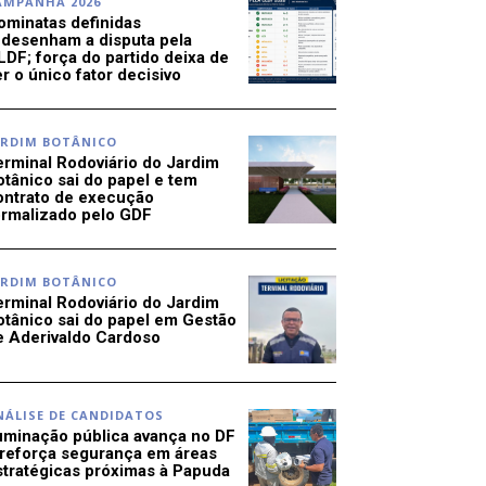
AMPANHA 2026
ominatas definidas
edesenham a disputa pela
LDF; força do partido deixa de
r o único fator decisivo
ARDIM BOTÂNICO
erminal Rodoviário do Jardim
otânico sai do papel e tem
ontrato de execução
ormalizado pelo GDF
ARDIM BOTÂNICO
erminal Rodoviário do Jardim
otânico sai do papel em Gestão
e Aderivaldo Cardoso
NÁLISE DE CANDIDATOS
luminação pública avança no DF
 reforça segurança em áreas
stratégicas próximas à Papuda