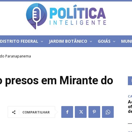
DISTRITO FEDERAL
JARDIM BOTÂNICO
GOIÁS
MUN
e do Paranapanema
o presos em Mirante do
C
A
of
d
COMPARTILHAR