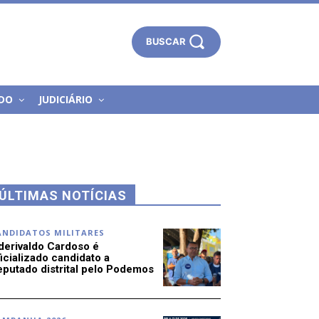
BUSCAR
DO
JUDICIÁRIO
ÚLTIMAS NOTÍCIAS
ANDIDATOS MILITARES
derivaldo Cardoso é
icializado candidato a
eputado distrital pelo Podemos