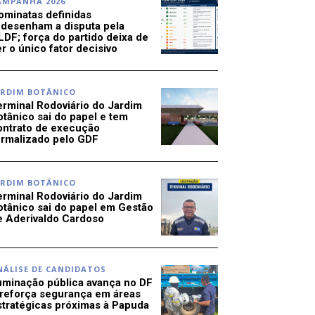
AMPANHA 2026
ominatas definidas
edesenham a disputa pela
LDF; força do partido deixa de
r o único fator decisivo
ARDIM BOTÂNICO
erminal Rodoviário do Jardim
otânico sai do papel e tem
ontrato de execução
ormalizado pelo GDF
ARDIM BOTÂNICO
erminal Rodoviário do Jardim
otânico sai do papel em Gestão
e Aderivaldo Cardoso
NÁLISE DE CANDIDATOS
luminação pública avança no DF
 reforça segurança em áreas
stratégicas próximas à Papuda