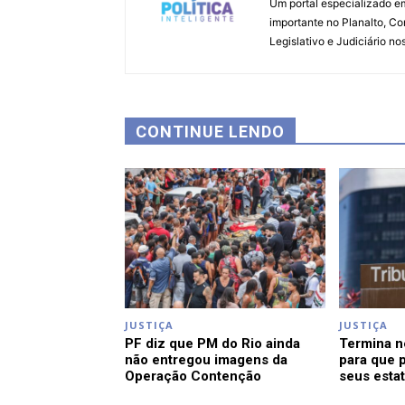
Um portal especializado em
importante no Planalto, Co
Legislativo e Judiciário no
CONTINUE LENDO
JUSTIÇA
JUSTIÇA
PF diz que PM do Rio ainda
Termina n
não entregou imagens da
para que p
Operação Contenção
seus esta