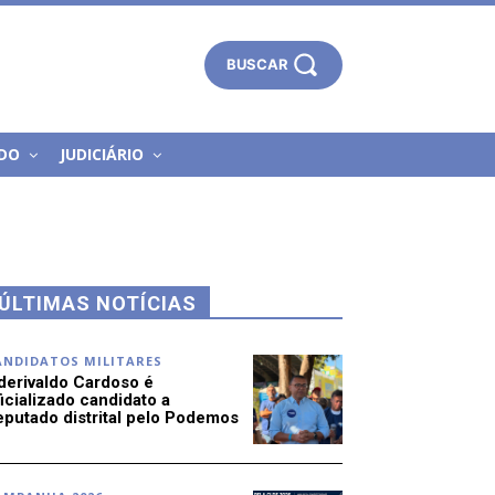
BUSCAR
DO
JUDICIÁRIO
ÚLTIMAS NOTÍCIAS
ANDIDATOS MILITARES
derivaldo Cardoso é
icializado candidato a
eputado distrital pelo Podemos