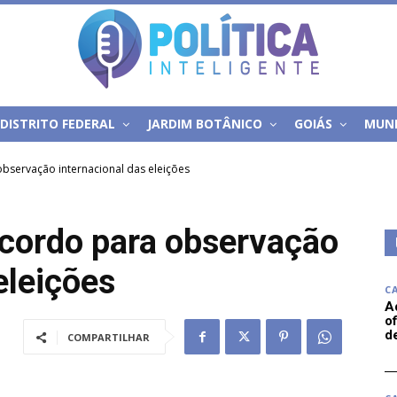
DISTRITO FEDERAL
JARDIM BOTÂNICO
GOIÁS
MUN
bservação internacional das eleições
cordo para observação
eleições
C
A
of
d
COMPARTILHAR