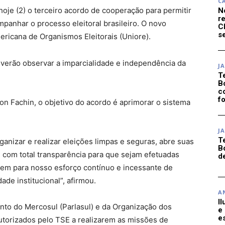
C
 hoje (2) o terceiro acordo de cooperação para permitir
N
r
panhar o processo eleitoral brasileiro. O novo
C
se
ericana de Organismos Eleitorais (Uniore).
everão observar a imparcialidade e independência da
J
T
B
c
f
n Fachin, o objetivo do acordo é aprimorar o sistema
J
T
organizar e realizar eleições limpas e seguras, abre suas
B
, com total transparência para que sejam efetuadas
d
m para nosso esforço contínuo e incessante de
de institucional”, afirmou.
A
I
nto do Mercosul (Parlasul) e da Organização dos
e
e
torizados pelo TSE a realizarem as missões de