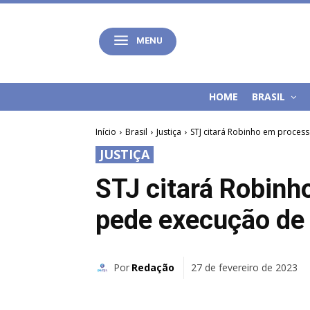
MENU
HOME
BRASIL
Início
Brasil
Justiça
STJ citará Robinho em proces
JUSTIÇA
STJ citará Robinh
pede execução de 
Por
Redação
27 de fevereiro de 2023