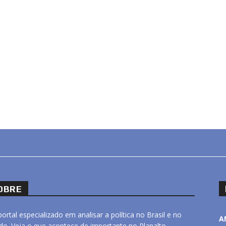
OBRE
ortal especializado em analisar a política no Brasil e no
A
o. Veja o que acontece de importante no Planalto,