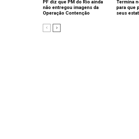
PF diz que PM do Rio ainda
Termina n
não entregou imagens da
para que p
Operação Contenção
seus esta