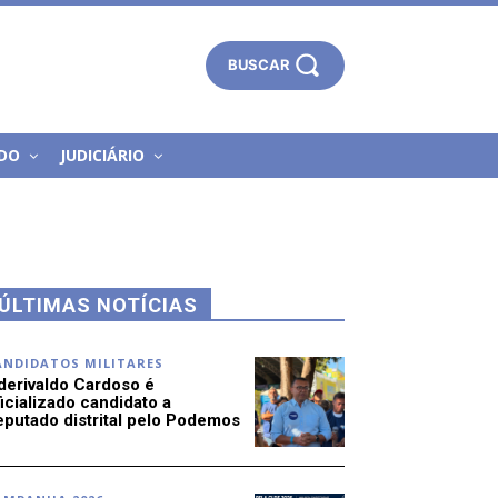
BUSCAR
DO
JUDICIÁRIO
ÚLTIMAS NOTÍCIAS
ANDIDATOS MILITARES
derivaldo Cardoso é
icializado candidato a
eputado distrital pelo Podemos