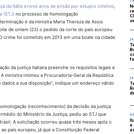
C
ça da Itália a nove anos de prisão por estupro coletivo
,
N
r
ça (STJ)
no processo de homologação
C
se
eterminação é da ministra Maria Thereza de Assis
oite de ontem (23) o pedido da corte do país europeu
 O crime foi cometido em 2013 em uma boate na cidade
J
T
B
c
f
ção da justiça italiana preenche os requisitos legais e
 A ministra intimou a Procuradoria-Geral da República
J
 dados a sua disposição”, indique um endereço válido
T
B
d
 homologação (reconhecimento) da decisão da justiça
intermédio do Ministério da Justiça, pediu ao STJ que
A
I
asil. A solicitação ocorreu quase três meses após o
e
 ao país europeu, já que a Constituição Federal
e