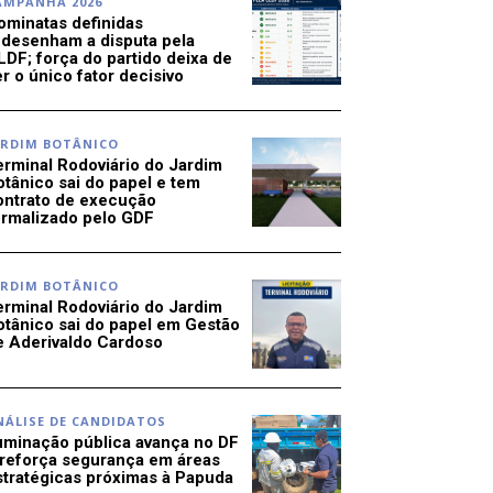
AMPANHA 2026
ominatas definidas
edesenham a disputa pela
LDF; força do partido deixa de
r o único fator decisivo
ARDIM BOTÂNICO
erminal Rodoviário do Jardim
otânico sai do papel e tem
ontrato de execução
ormalizado pelo GDF
ARDIM BOTÂNICO
erminal Rodoviário do Jardim
otânico sai do papel em Gestão
e Aderivaldo Cardoso
NÁLISE DE CANDIDATOS
luminação pública avança no DF
 reforça segurança em áreas
stratégicas próximas à Papuda