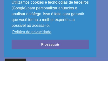
Utilizamos cookies e tecnologias de terceiros
(Google) para personalizar anúncios e
analisar o tráfego. Isso é feito para garantir
que você tenha a melhor experiência
possível ao acessa-lo.
Política de privacidade
Prosseguir
SOBRE
Um portal especializado em analisar a política no Brasil e no
mundo. Veja o que acontece de importante no Planalto,
Congresso e Judiciário. Além de notícias importantes no
Executivo, Legislativo e Judiciário nos estados, Distrito Federal
e Goiás.
Fale conosco:
contato.politicainteligente@gmail.com