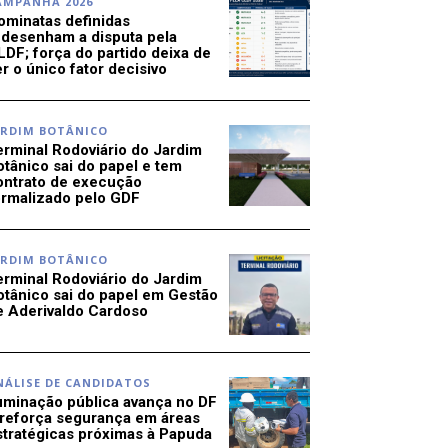
AMPANHA 2026
ominatas definidas
edesenham a disputa pela
LDF; força do partido deixa de
r o único fator decisivo
ARDIM BOTÂNICO
erminal Rodoviário do Jardim
otânico sai do papel e tem
ontrato de execução
ormalizado pelo GDF
ARDIM BOTÂNICO
erminal Rodoviário do Jardim
otânico sai do papel em Gestão
e Aderivaldo Cardoso
NÁLISE DE CANDIDATOS
luminação pública avança no DF
 reforça segurança em áreas
stratégicas próximas à Papuda