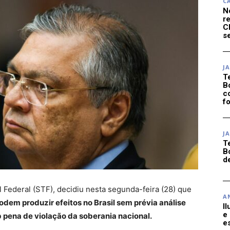
C
N
r
C
se
J
T
B
c
f
J
T
B
d
 Federal (STF), decidiu nesta segunda-feira (28) que
A
podem produzir efeitos no Brasil sem prévia análise
I
e
b pena de violação da soberania nacional.
e