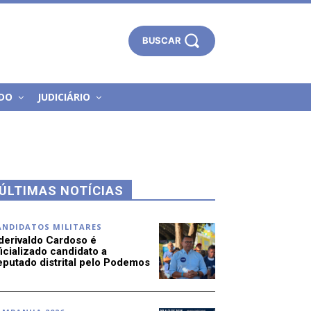
BUSCAR
DO
JUDICIÁRIO
ÚLTIMAS NOTÍCIAS
ANDIDATOS MILITARES
derivaldo Cardoso é
icializado candidato a
eputado distrital pelo Podemos