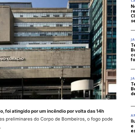
C
N
r
C
se
J
T
B
c
f
J
T
B
d
o, foi atingido por um incêndio por volta das 14h
A
s preliminares do Corpo de Bombeiros, o fogo pode
I
e
.
e