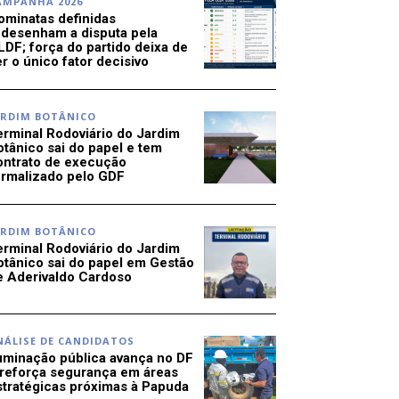
AMPANHA 2026
ominatas definidas
edesenham a disputa pela
LDF; força do partido deixa de
r o único fator decisivo
ARDIM BOTÂNICO
erminal Rodoviário do Jardim
otânico sai do papel e tem
ontrato de execução
ormalizado pelo GDF
ARDIM BOTÂNICO
erminal Rodoviário do Jardim
otânico sai do papel em Gestão
e Aderivaldo Cardoso
NÁLISE DE CANDIDATOS
luminação pública avança no DF
 reforça segurança em áreas
stratégicas próximas à Papuda