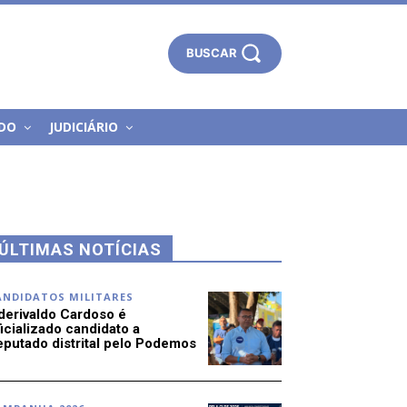
BUSCAR
DO
JUDICIÁRIO
ÚLTIMAS NOTÍCIAS
ANDIDATOS MILITARES
derivaldo Cardoso é
icializado candidato a
eputado distrital pelo Podemos