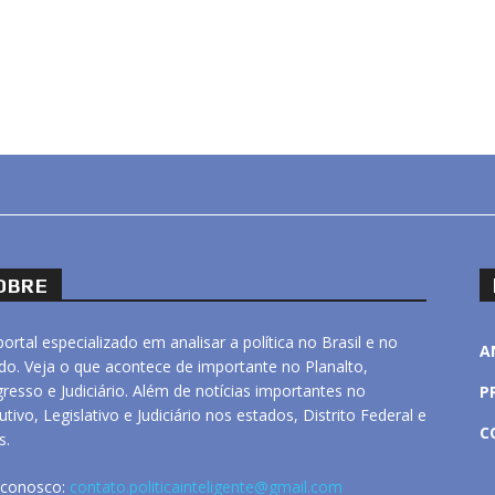
OBRE
ortal especializado em analisar a política no Brasil e no
A
o. Veja o que acontece de importante no Planalto,
resso e Judiciário. Além de notícias importantes no
P
utivo, Legislativo e Judiciário nos estados, Distrito Federal e
C
s.
 conosco:
contato.politicainteligente@gmail.com