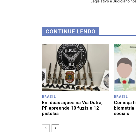
Legislativo e Judiciário no
CONTINUE LENDO
BRASIL
BRASIL
Em duas ações na Via Dutra,
Começa ho
PF apreende 10 fuzis e 12
biometria
pistolas
sociais