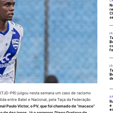
C
N
r
C
se
J
T
B
c
f
J
T
B
d
á (TJD-PR) julgou nesta semana um caso de racismo
A
tida entre Batel e Nacional, pela Taça da Federação
I
e
nal Paulo Victor, o PV, que foi chamado de “macaco”
e
o de dez jogos. Já o agressor, Diego Gustavo de