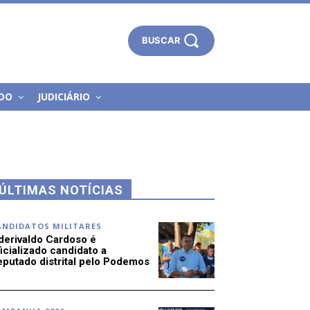
BUSCAR
DO
JUDICIÁRIO
ÚLTIMAS NOTÍCIAS
ANDIDATOS MILITARES
derivaldo Cardoso é
icializado candidato a
eputado distrital pelo Podemos