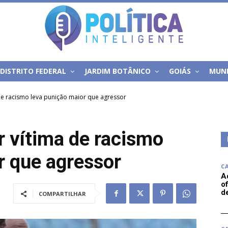
DISTRITO FEDERAL
JARDIM BOTÂNICO
GOIÁS
MUN
de racismo leva punição maior que agressor
r vítima de racismo
r que agressor
C
A
of
d
COMPARTILHAR