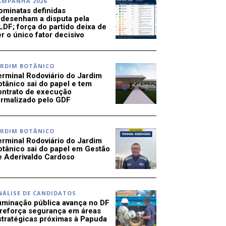
AMPANHA 2026
ominatas definidas
edesenham a disputa pela
LDF; força do partido deixa de
r o único fator decisivo
ARDIM BOTÂNICO
erminal Rodoviário do Jardim
otânico sai do papel e tem
ontrato de execução
ormalizado pelo GDF
ARDIM BOTÂNICO
erminal Rodoviário do Jardim
otânico sai do papel em Gestão
e Aderivaldo Cardoso
NÁLISE DE CANDIDATOS
luminação pública avança no DF
 reforça segurança em áreas
stratégicas próximas à Papuda