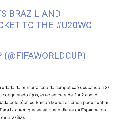
S BRAZIL AND
CKET TO THE
#U20WC
P (@FIFAWORLDCUP)
a rodada da primeira fase da competição ocupando a 3ª
 conquistado (graças ao empate de 2 a 2 com o
ndada pelo técnico Ramon Menezes ainda pode sonhar
. Para isto tem que se sair bem diante da Espanha, no
de Brasília).