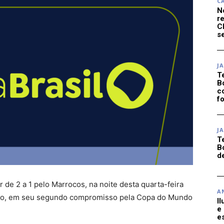
C
N
r
C
se
J
T
B
c
f
J
T
B
d
ar de 2 a 1 pelo Marrocos, na noite desta quarta-feira
A
iago, em seu segundo compromisso pela Copa do Mundo
I
e
e