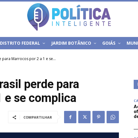
DISTRITO FEDERAL
JARDIM BOTÂNICO
GOIÁS
MUN
 para Marrocos por 2 a 1 e se...
asil perde para
1 e se complica
C
A
of
d
COMPARTILHAR