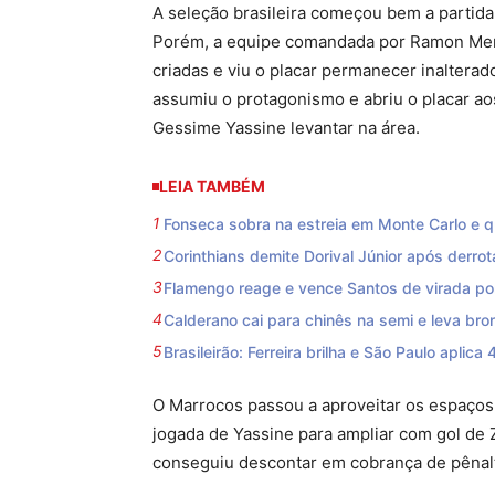
A seleção brasileira começou bem a partida
Porém, a equipe comandada por Ramon Men
criadas e viu o placar permanecer inalterad
assumiu o protagonismo e abriu o placar a
Gessime Yassine levantar na área.
LEIA TAMBÉM
Fonseca sobra na estreia em Monte Carlo e qu
Corinthians demite Dorival Júnior após derrot
Flamengo reage e vence Santos de virada por 
Calderano cai para chinês na semi e leva b
Brasileirão: Ferreira brilha e São Paulo aplica 
O Marrocos passou a aproveitar os espaços 
jogada de Yassine para ampliar com gol de Z
conseguiu descontar em cobrança de pênalti