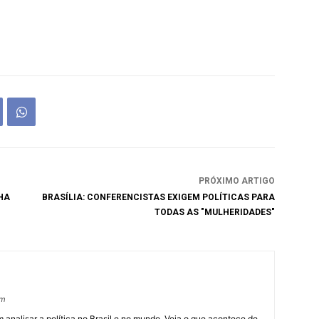
PRÓXIMO ARTIGO
HA
BRASÍLIA: CONFERENCISTAS EXIGEM POLÍTICAS PARA
TODAS AS "MULHERIDADES"
om
 analisar a política no Brasil e no mundo. Veja o que acontece de