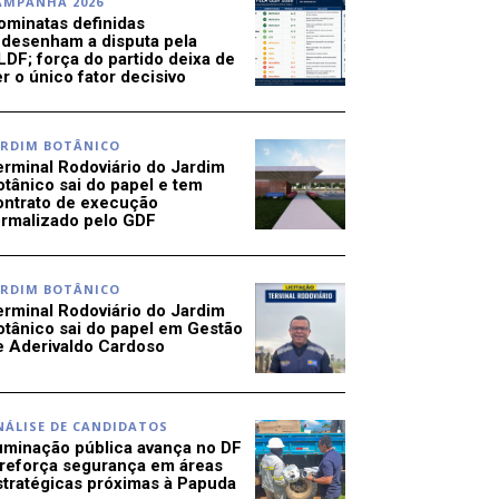
AMPANHA 2026
ominatas definidas
edesenham a disputa pela
LDF; força do partido deixa de
r o único fator decisivo
ARDIM BOTÂNICO
erminal Rodoviário do Jardim
otânico sai do papel e tem
ontrato de execução
ormalizado pelo GDF
ARDIM BOTÂNICO
erminal Rodoviário do Jardim
otânico sai do papel em Gestão
e Aderivaldo Cardoso
NÁLISE DE CANDIDATOS
luminação pública avança no DF
 reforça segurança em áreas
stratégicas próximas à Papuda