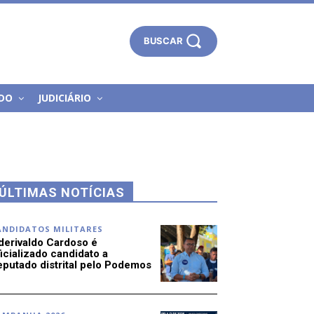
BUSCAR
DO
JUDICIÁRIO
ÚLTIMAS NOTÍCIAS
ANDIDATOS MILITARES
derivaldo Cardoso é
icializado candidato a
eputado distrital pelo Podemos