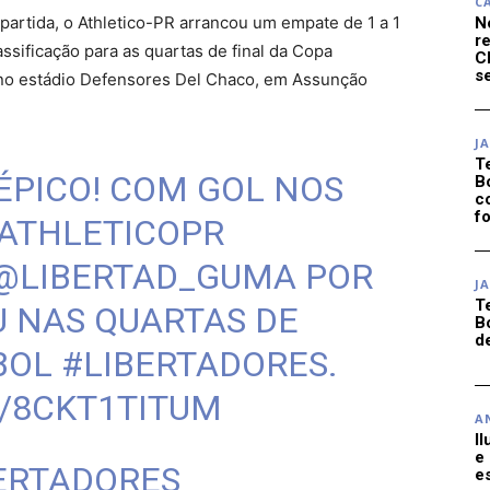
C
partida, o Athletico-PR arrancou um empate de 1 a 1
N
r
assificação para as quartas de final da Copa
C
se
5) no estádio Defensores Del Chaco, em Assunção
J
T
ÉPICO! COM GOL NOS
B
c
f
ATHLETICOPR
@LIBERTAD_GUMA
POR
J
T
U NAS QUARTAS DE
B
d
BOL
#LIBERTADORES
.
M/8CKT1TITUM
A
I
e
ERTADORES
e