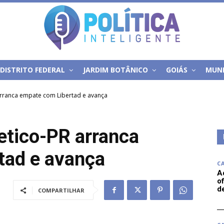
DISTRITO FEDERAL
JARDIM BOTÂNICO
GOIÁS
MUN
 arranca empate com Libertad e avança
letico-PR arranca
tad e avança
C
A
of
d
COMPARTILHAR