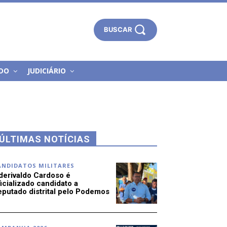
BUSCAR
DO
JUDICIÁRIO
ÚLTIMAS NOTÍCIAS
ANDIDATOS MILITARES
derivaldo Cardoso é
icializado candidato a
eputado distrital pelo Podemos