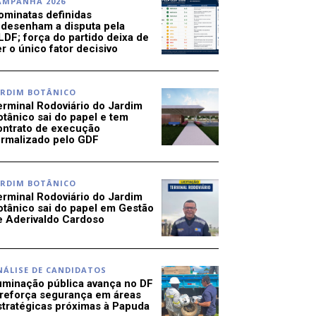
AMPANHA 2026
ominatas definidas
edesenham a disputa pela
LDF; força do partido deixa de
r o único fator decisivo
ARDIM BOTÂNICO
erminal Rodoviário do Jardim
otânico sai do papel e tem
ontrato de execução
ormalizado pelo GDF
ARDIM BOTÂNICO
erminal Rodoviário do Jardim
otânico sai do papel em Gestão
e Aderivaldo Cardoso
NÁLISE DE CANDIDATOS
luminação pública avança no DF
 reforça segurança em áreas
stratégicas próximas à Papuda