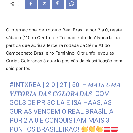
O Internacional derrotou o Real Brasília por 2 a 0, neste
sábado (11) no Centro de Treinamento de Alvorada, na
partida que abriu a terceira rodada da Série A1 do
Campeonato Brasileiro Feminino. O triunfo levou as
Gurias Coloradas à quarta posição da classificação com
seis pontos.
#INTXREA
| 2-0 | 2T | 50′ – 𝑴𝑨𝑰𝑺 𝑼𝑴𝑨
𝑽𝑰𝑻𝑶́𝑹𝑰𝑨 𝑫𝑨𝑺 𝑪𝑶𝑳𝑶𝑹𝑨𝑫𝑨𝑺! COM
GOLS DE PRISCILA E ISA HAAS, AS
GURIAS VENCEM O REAL BRASÍLIA
POR 2 A 0 E CONQUISTAM MAIS 3
PONTOS BRASILEIRÃO!