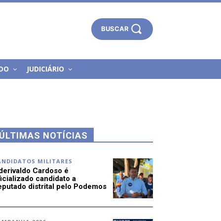
BUSCAR
DO
JUDICIÁRIO
ÚLTIMAS NOTÍCIAS
ANDIDATOS MILITARES
derivaldo Cardoso é
icializado candidato a
eputado distrital pelo Podemos