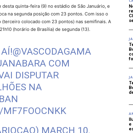
C
 desta quinta-feira (9) no estádio de São Januário, e
N
r
ioca na segunda posição com 23 pontos. Com isso o
C
se
(terceiro colocado com 23 pontos) nas semifinais. A
 21h10 (horário de Brasília) de segunda (13).
J
T
AÍ!
@VASCODAGAMA
B
c
f
UANABARA COM
VAI DISPUTAR
J
T
LHÕES NA
B
d
BAN
M/MF7FOOCNKK
A
I
e
ARIOCAO)
MARCH 10,
e