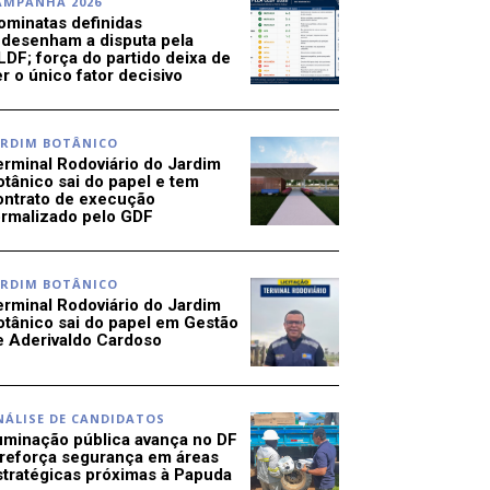
AMPANHA 2026
ominatas definidas
edesenham a disputa pela
LDF; força do partido deixa de
r o único fator decisivo
ARDIM BOTÂNICO
erminal Rodoviário do Jardim
otânico sai do papel e tem
ontrato de execução
ormalizado pelo GDF
ARDIM BOTÂNICO
erminal Rodoviário do Jardim
otânico sai do papel em Gestão
e Aderivaldo Cardoso
NÁLISE DE CANDIDATOS
luminação pública avança no DF
 reforça segurança em áreas
stratégicas próximas à Papuda