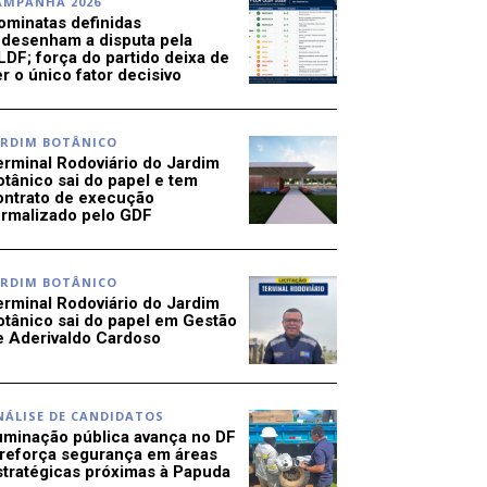
AMPANHA 2026
ominatas definidas
edesenham a disputa pela
LDF; força do partido deixa de
r o único fator decisivo
ARDIM BOTÂNICO
erminal Rodoviário do Jardim
otânico sai do papel e tem
ontrato de execução
ormalizado pelo GDF
ARDIM BOTÂNICO
erminal Rodoviário do Jardim
otânico sai do papel em Gestão
e Aderivaldo Cardoso
NÁLISE DE CANDIDATOS
luminação pública avança no DF
 reforça segurança em áreas
stratégicas próximas à Papuda