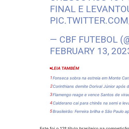
FINAL E LEVANTOU
PIC.TWITTER.CO
— CBF FUTEBOL (
FEBRUARY 13, 202
LEIA TAMBÉM
Fonseca sobra na estreia em Monte Carlo
Corinthians demite Dorival Júnior após d
Flamengo reage e vence Santos de virada
Calderano cai para chinês na semi e l
Brasileirão: Ferreira brilha e São Paulo a
Este foi o 12º título brasileiro na competiçã