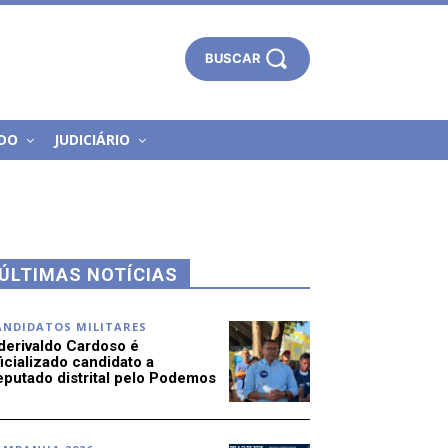
BUSCAR
DO
JUDICIÁRIO
ÚLTIMAS NOTÍCIAS
ANDIDATOS MILITARES
derivaldo Cardoso é
icializado candidato a
eputado distrital pelo Podemos