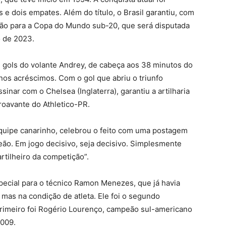
s e dois empates. Além do título, o Brasil garantiu, com
ção para a Copa do Mundo sub-20, que será disputada
o de 2023.
m gols do volante Andrey, de cabeça aos 38 minutos do
nos acréscimos. Com o gol que abriu o triunfo
sinar com o Chelsea (Inglaterra), garantiu a artilharia
roavante do Athletico-PR.
 equipe canarinho, celebrou o feito com uma postagem
ão. Em jogo decisivo, seja decisivo. Simplesmente
artilheiro da competição”.
pecial para o técnico Ramon Menezes, que já havia
mas na condição de atleta. Ele foi o segundo
 O primeiro foi Rogério Lourenço, campeão sul-americano
2009.