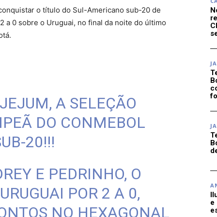
C
 conquistar o título do Sul-Americano sub-20 de
N
r
 2 a 0 sobre o Uruguai, no final da noite do último
C
se
otá.
J
T
B
c
f
 JEJUM, A SELEÇÃO
AMPEÃ DO CONMEBOL
J
T
B-20!!!
B
d
REY E PEDRINHO, O
A
URUGUAI POR 2 A 0,
I
e
PONTOS NO HEXAGONAL
e