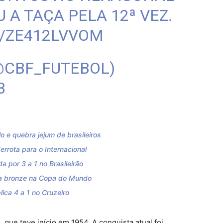
 A TAÇA PELA 12ª VEZ.
M/ZE412LVVOM
@CBF_FUTEBOL)
3
 e quebra jejum de brasileiros
errota para o Internacional
 por 3 a 1 no Brasileirão
eva bronze na Copa do Mundo
plica 4 a 1 no Cruzeiro
o, que teve início em 1954. A conquista atual foi