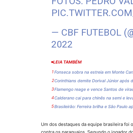
FOTOS: PEDRO VAL
PIC.TWITTER.CO
— CBF FUTEBOL 
2022
LEIA TAMBÉM
Fonseca sobra na estreia em Monte Carlo
Corinthians demite Dorival Júnior após d
Flamengo reage e vence Santos de virada
Calderano cai para chinês na semi e l
Brasileirão: Ferreira brilha e São Paulo a
Um dos destaques da equipe brasileira foi
contra os paraguaios. Segundo o jogador do