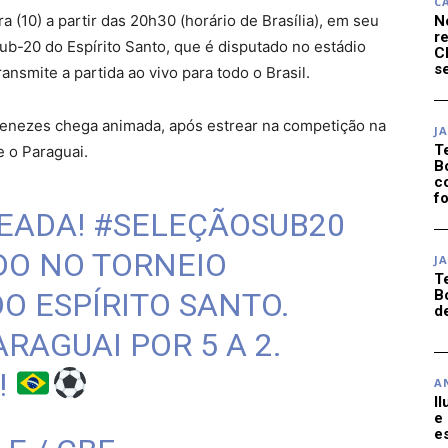
C
ra (10) a partir das 20h30 (horário de Brasília), em seu
N
r
ub-20 do Espírito Santo, que é disputado no estádio
C
se
ransmite a partida ao vivo para todo o Brasil.
nezes chega animada, após estrear na competição na
J
T
e o Paraguai.
B
c
f
LEADA!
#SELEÇÃOSUB20
DO NO TORNEIO
J
T
O ESPÍRITO SANTO.
B
d
RAGUAI POR 5 A 2.
!
A
I
e
e