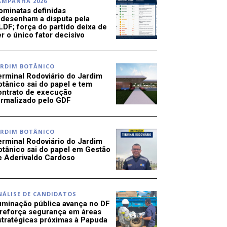
AMPANHA 2026
ominatas definidas
edesenham a disputa pela
LDF; força do partido deixa de
r o único fator decisivo
ARDIM BOTÂNICO
erminal Rodoviário do Jardim
otânico sai do papel e tem
ontrato de execução
ormalizado pelo GDF
ARDIM BOTÂNICO
erminal Rodoviário do Jardim
otânico sai do papel em Gestão
e Aderivaldo Cardoso
NÁLISE DE CANDIDATOS
luminação pública avança no DF
 reforça segurança em áreas
stratégicas próximas à Papuda