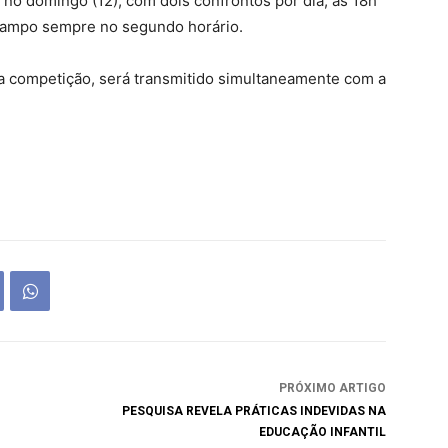
 no domingo (12), com dois confrontos por dia, às 18h
 campo sempre no segundo horário.
 da competição, será transmitido simultaneamente com a
PRÓXIMO ARTIGO
PESQUISA REVELA PRÁTICAS INDEVIDAS NA
EDUCAÇÃO INFANTIL