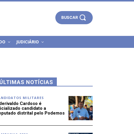
BUSCAR
DO
JUDICIÁRIO
ÚLTIMAS NOTÍCIAS
ANDIDATOS MILITARES
derivaldo Cardoso é
icializado candidato a
eputado distrital pelo Podemos