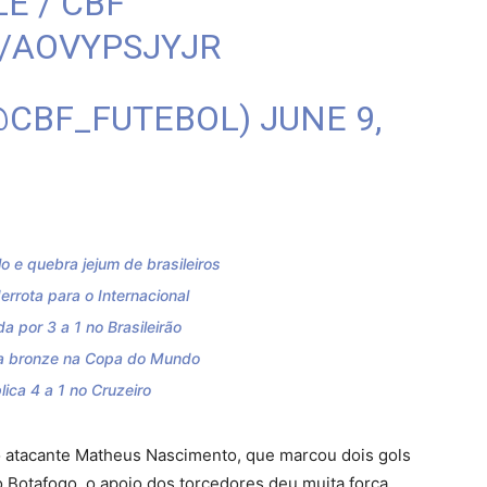
E / CBF
M/AOVYPSJYJR
(@CBF_FUTEBOL)
JUNE 9,
 e quebra jejum de brasileiros
errota para o Internacional
 por 3 a 1 no Brasileirão
eva bronze na Copa do Mundo
plica 4 a 1 no Cruzeiro
 o atacante Matheus Nascimento, que marcou dois gols
 Botafogo, o apoio dos torcedores deu muita força