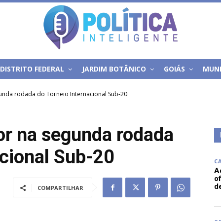
DISTRITO FEDERAL
JARDIM BOTÂNICO
GOIÁS
MUN
unda rodada do Torneio Internacional Sub-20
or na segunda rodada
acional Sub-20
C
A
of
d
COMPARTILHAR