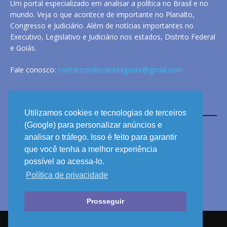
Um portal especializado em analisar a política no Brasil e no
mundo. Veja o que acontece de importante no Planalto,
Congresso e Judiciário. Além de notícias importantes no
Executivo, Legislativo e Judiciário nos estados, Distrito Federal
e Goiás.
Fale conosco:
contato.politicainteligente@gmail.com
LINKS
Utilizamos cookies e tecnologias de terceiros
(Google) para personalizar anúncios e
analisar o tráfego. Isso é feito para garantir
ANUNCIE
que você tenha a melhor experiência
PRIVACIDADE
possível ao acessa-lo.
Política de privacidade
CONTATO
Prosseguir
© 2026 POLÍTICA INTELIGENTE - TODOS OS DIREITOS RESERVADOS.