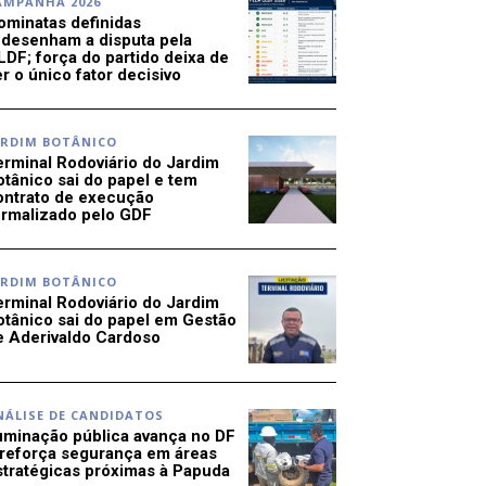
AMPANHA 2026
ominatas definidas
edesenham a disputa pela
LDF; força do partido deixa de
r o único fator decisivo
ARDIM BOTÂNICO
erminal Rodoviário do Jardim
otânico sai do papel e tem
ontrato de execução
ormalizado pelo GDF
ARDIM BOTÂNICO
erminal Rodoviário do Jardim
otânico sai do papel em Gestão
e Aderivaldo Cardoso
NÁLISE DE CANDIDATOS
luminação pública avança no DF
 reforça segurança em áreas
stratégicas próximas à Papuda