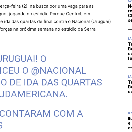
C
erça-feira (2), na busca por uma vaga para as
N
r
que, jogando no estádio Parque Central, em
C
se
 ida das quartas de final contra o Nacional (Uruguai)
 forças na próxima semana no estádio da Serra
J
T
B
c
URUGUAI! O
f
CEU O
@NACIONAL
J
GO DE IDA DAS QUARTAS
T
B
UDAMERICANA
.
d
 CONTARAM COM A
A
I
S
e
e