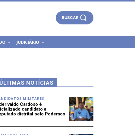
BUSCAR
DO
JUDICIÁRIO
ÚLTIMAS NOTÍCIAS
ANDIDATOS MILITARES
derivaldo Cardoso é
icializado candidato a
eputado distrital pelo Podemos