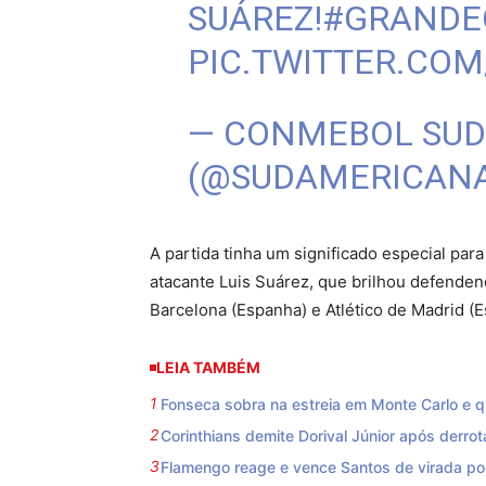
SUÁREZ!
#GRANDE
PIC.TWITTER.CO
— CONMEBOL SU
(@SUDAMERICAN
A partida tinha um significado especial para
atacante Luis Suárez, que brilhou defendend
Barcelona (Espanha) e Atlético de Madrid (
LEIA TAMBÉM
Fonseca sobra na estreia em Monte Carlo e qu
Corinthians demite Dorival Júnior após derrot
Flamengo reage e vence Santos de virada por 