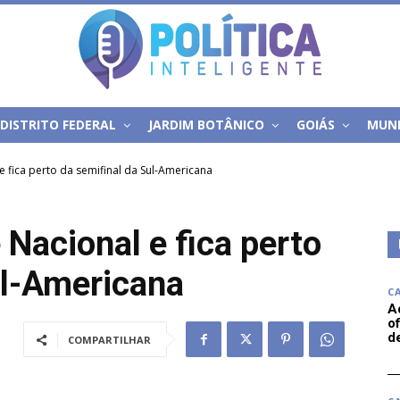
DISTRITO FEDERAL
JARDIM BOTÂNICO
GOIÁS
MUN
e fica perto da semifinal da Sul-Americana
Nacional e fica perto
ul-Americana
C
A
of
d
COMPARTILHAR