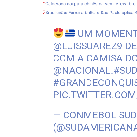
Calderano cai para chinês na semi e leva b
Brasileirão: Ferreira brilha e São Paulo aplica 
UM MOMENTO
@LUISSUAREZ9
DE
COM A CAMISA D
@NACIONAL
.
#SU
#GRANDECONQUI
PIC.TWITTER.CO
— CONMEBOL SU
(@SUDAMERICAN