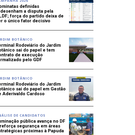
AMPANHA 2026
ominatas definidas
edesenham a disputa pela
LDF; força do partido deixa de
r o único fator decisivo
ARDIM BOTÂNICO
erminal Rodoviário do Jardim
otânico sai do papel e tem
ontrato de execução
ormalizado pelo GDF
ARDIM BOTÂNICO
erminal Rodoviário do Jardim
otânico sai do papel em Gestão
e Aderivaldo Cardoso
NÁLISE DE CANDIDATOS
luminação pública avança no DF
 reforça segurança em áreas
stratégicas próximas à Papuda