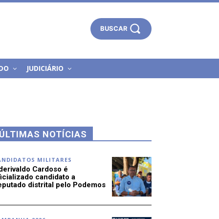
BUSCAR
DO
JUDICIÁRIO
ÚLTIMAS NOTÍCIAS
ANDIDATOS MILITARES
derivaldo Cardoso é
icializado candidato a
eputado distrital pelo Podemos