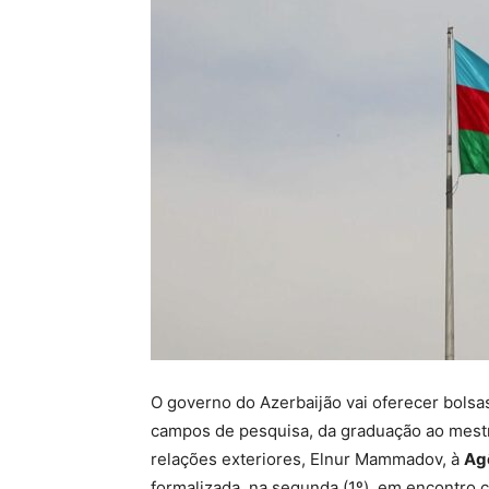
O governo do Azerbaijão vai oferecer bolsas
campos de pesquisa, da graduação ao mestra
relações exteriores, Elnur Mammadov, à
Agê
formalizada, na segunda (1º), em encontro c