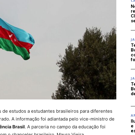
C
N
r
C
se
J
T
B
c
f
J
T
B
d
 de estudos a estudantes brasileiros para diferentes
A
do. A informação foi adiantada pelo vice-ministro de
I
e
ncia Brasil
. A parceria no campo da educação foi
e
om o chanceler brasileiro, Mauro Vieira.