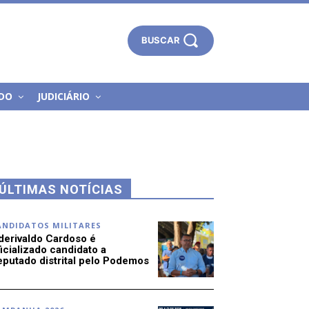
BUSCAR
DO
JUDICIÁRIO
ÚLTIMAS NOTÍCIAS
ANDIDATOS MILITARES
derivaldo Cardoso é
icializado candidato a
eputado distrital pelo Podemos