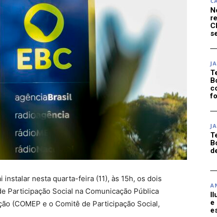
C
N
r
C
se
J
T
B
c
f
J
T
B
d
i instalar nesta quarta-feira (11), às 15h, os dois
A
e Participação Social na Comunicação Pública
I
e
ção (COMEP e o Comitê de Participação Social,
e