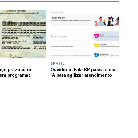
BRASIL
je prazo para
Ouvidoria: Fala.BR passa a usar
 em programas
IA para agilizar atendimento