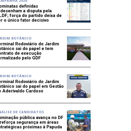
AMPANHA 2026
ominatas definidas
edesenham a disputa pela
LDF; força do partido deixa de
r o único fator decisivo
ARDIM BOTÂNICO
erminal Rodoviário do Jardim
otânico sai do papel e tem
ontrato de execução
ormalizado pelo GDF
ARDIM BOTÂNICO
erminal Rodoviário do Jardim
otânico sai do papel em Gestão
e Aderivaldo Cardoso
NÁLISE DE CANDIDATOS
luminação pública avança no DF
 reforça segurança em áreas
stratégicas próximas à Papuda