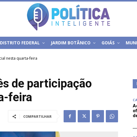
DISTRITO FEDERAL
JARDIM BOTÂNICO
GOIÁS
MUN
ial nesta quarta-feira
ês de participação
a-feira
C
A
of
d
COMPARTILHAR